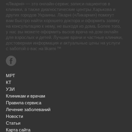
«Лікарні» — это онлайн-сервис записи пациентов в
клиники, а также диагностические центры Харькова и
других городов Украины. Лікарні («Ликарни») помогут
вам быстро найти хорошего доктора и оформить заявку
на консультацию к нему, не выходя из дома. Более того,
у нас вы можете оформить вызов врача на дом онлайн
для взрослых и детей. Лучшие врачи и частные клиники,
достоверная информация и актуальные цены на услуги
с заботой о вас на likarni ™
МРТ
КТ
УЗИ
Клиникам и врачам
Правила сервиса
Лечение заболеваний
Новости
Статьи
Карта сайта