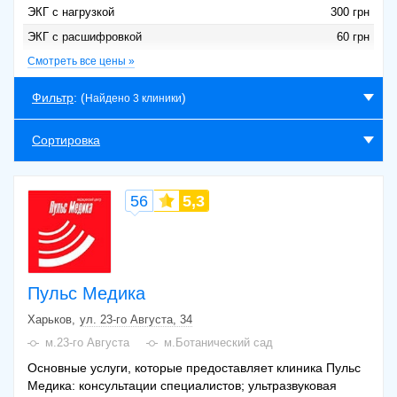
ЭКГ с нагрузкой
300 грн
ЭКГ с расшифровкой
60 грн
Электрокардиография
Смотреть все цены »
100 грн
Электрокардиография с врачебным
150 грн
Фильтр
: (
)
Найдено 3 клиники
анализом результатов ЭКГ
Сортировка
56
5,3
Пульс Медика
Харьков
ул. 23-го Августа, 34
м.23-го Августа
м.Ботанический сад
Основные услуги, которые предоставляет клиника Пульс
Медика: консультации специалистов; ультразвуковая