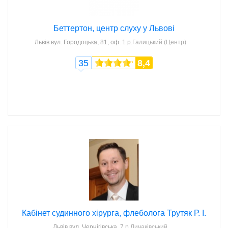
Беттертон, центр слуху у Львові
Львів
вул. Городоцька, 81, оф. 1
р.Галицький (Центр)
35
8,4
Кабінет судинного хірурга, флеболога Трутяк Р. І.
Львів
вул. Чернігівська, 7
р.Личаківський