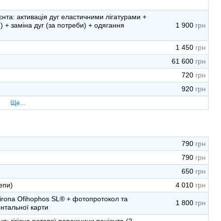
нта: активація дуг еластичними лігатурами +
 + заміна дуг (за потреби) + одягання
1 900
1 450
61 600
720
920
Ще...
790
790
650
епи)
4 010
Sirona Ofihophos SL® + фотопротокол та
1 800
нтальної карти