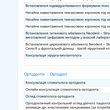
Встановлення індивідуалізованого формувача ясен
Негайне навантаження тимчасовою коронкою під час
Негайне навантаження тимчасовою коронкою під час
Негайне навантаження тимчасовою коронкою під ча
Встановлення титанового абатмента Neodent – Stra
виготовленої цифровим методом у власній лабораторі
Встановлення цирконієвого абатменту Neodent – St
Cerec® у фронтальній ділянці : третій хірургічний е
Консультація хірурга-імплантолога
Ортодонтія
Ортодонт
Консультація стоматолога-ортодонта
Онлайн консультація стоматолога-ортодонта
Огляд стоматолога-ортодонта
Ортодонтичний контрольний огляд діючого пацієнта:
активація дуг еластичними ланцюжками (за потреби)