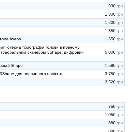
930
1 300
1 200
1 350
irona Axeos
1 650
 комп'ютерна томографія голови в повному
м інтраоральним сканером 3Shape, цифровий
5 000
ером 3Shape
1 590
3Shape для первинного пацієнта
3 750
3 520
750
1 050
880
880