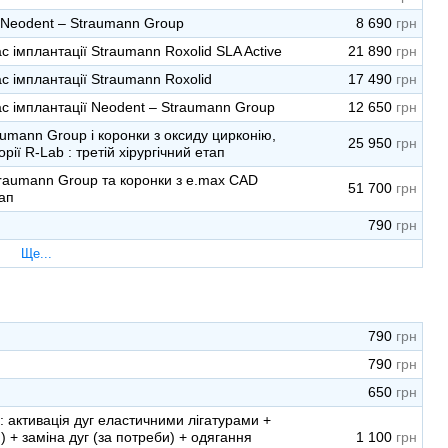
 Neodent – Straumann Group
8 690
 імплантації Straumann Roxolid SLA Active
21 890
 імплантації Straumann Roxolid
17 490
с імплантації Neodent – Straumann Group
12 650
umann Group і коронки з оксиду цирконію,
25 950
ї R-Lab : третій хірургічний етап
raumann Group та коронки з e.max CAD
51 700
тап
790
Ще...
790
790
650
 активація дуг еластичними лігатурами +
 + заміна дуг (за потреби) + одягання
1 100