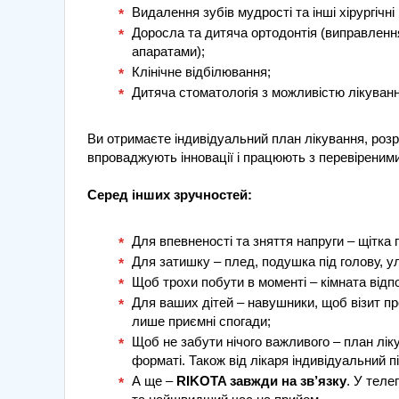
Видалення зубів мудрості та інші хірургічні
Доросла та дитяча ортодонтія (виправлен
апаратами);
Клінічне відбілювання;
Дитяча стоматологія з можливістю лікуван
Ви отримаєте індивідуальний план лікування, розр
впроваджують інновації і працюють з перевіреними
Серед інших зручностей:
Для впевненості та зняття напруги – щітка 
Для затишку – плед, подушка під голову, у
Щоб трохи побути в моменті – кімната відпоч
Для ваших дітей – навушники, щоб візит п
лише приємні спогади;
Щоб не забути нічого важливого – план лі
форматі. Також від лікаря індивідуальний п
А ще –
RIKOTA завжди на зв’язку
. У теле