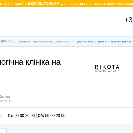
єнтів "Лікарні" є
БЕЗКОШТОВНИМ
для пацієнтів та не містить ніяких прихован
+3
RIKOTA), стоматологічна клініка на Шевченка
діагностики Львова
діагностики в
гічна клініка на
Дитяча
кімната
н — Пт:
09:00-20:00
Сб:
09:00-20:00