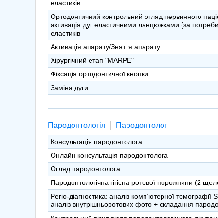
еластиків
Ортодонтичний контрольний огляд первинного паціє
активація дуг еластичними ланцюжками (за потреби)
еластиків
Активація апарату/Зняття апарату
Хірургічний етап "MARPE"
Фіксація ортодонтичної кнопки
Заміна дуги
Пародонтологія
Пародонтолог
Консультація пародонтолога
Онлайн консультація пародонтолога
Огляд пародонтолога
Пародонтологічна гігієна ротової порожнини (2 щел
Perio-діагностика: аналіз комп’ютерної томографії 
аналіз внутрішньоротових фото + складання пародо