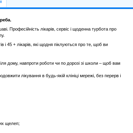
і
треба.
аві. Професійність лікарів, сервіс і щоденна турбота про
лу.
в і 45 + лікарів, які щодня піклуються про те, щоб ви
іля дому, навпроти роботи чи по дорозі зі школи – щоб вам
одовжити лікування в будь-якій клініці мережі, без перерв і
их щелеп;