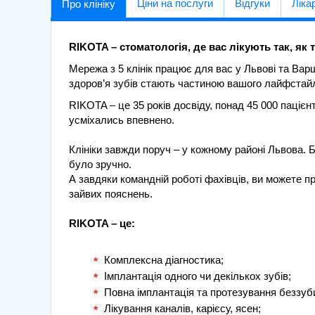
Ціни на послуги
Відгуки
Лікар
Про клініку
RIKOTA – стоматологія, де вас лікують так, як 
Мережа з 5 клінік працює для вас у Львові та Варш
здоров’я зубів стають частиною вашого лайфстай
RIKOTA – це 35 років досвіду, понад 45 000 пацієнті
усміхались впевнено.
Клініки завжди поруч – у кожному районі Львова. Б
було зручно.
А завдяки командній роботі фахівців, ви можете пр
зайвих пояснень.
RIKOTA – це:
Комплексна діагностика;
Імплантація одного чи декількох зубів;
Повна імплантація та протезування беззуб
Лікування каналів, карієсу, ясен;