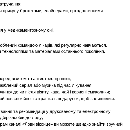
 втручання;
ня прикусу брекетами, елайнерами, ортодонтичними
ня у медикаментозному сні.
облений командою лікарів, які регулярно навчаються,
 технологіями та матеріалами останнього покоління.
перед візитом та антистрес-іграшки;
люблений серіал або музика під час лікування;
инку до чи після візиту, кава, чай і корисні смаколики;
ройшов спокійно, та іграшка в подарунок, щоб залишились
кування та рекомендації у друкованому та електронному
ідбір засобів догляду;
грам каналі «Лови віконце» ви можете швидко знайти зручний