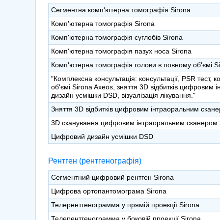
Сегментна комп'ютерна томографія Sirona
Комп’ютерна томографія Sirona
Комп'ютерна томографія суглобів Sirona
Комп'ютерна томографія пазух носа Sirona
Комп'ютерна томографія голови в повному об'ємі S
"Комплексна консультація: консультації, PSR тест,
об'ємі Sirona Axeos, зняття 3D відбитків цифрови
дизайн усмішки DSD, візуалізація лікування."
Зняття 3D відбитків цифровим інтраоральним скан
3D сканування цифровим інтраоральним сканером 
Цифровий дизайн усмішки DSD
Рентген (рентгенографія)
Сегментний цифровий рентген Sirona
Цифрова ортопантомограма Sirona
Телерентгенограмма у прямій проекції Sirona
Телерентгенограмма у боковій проекції Sirona