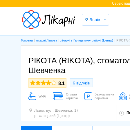
Cервіс паці
Львів
Головна
лікарні Львова
лікарні в Галицькому районі (Центр)
РІКОТА (
РІКОТА (RIKOTA), стоматоло
Шевченка
6 відгуків
8.1
Оплата
Безкоштовна
Wi-Fi
карткою
парковка
Львів,
вул. Шевченка, 17
П
р.Галицький (Центр)