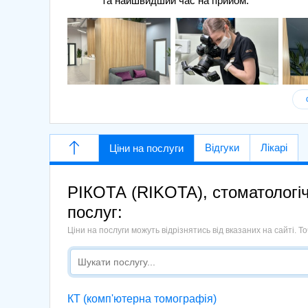
та найшвидший час на прийом.
Відгуки
Лікарі
Ціни на послуги
РІКОТА (RIKOTA), стоматологіч
послуг:
Ціни на послуги можуть відрізнятись від вказаних на сайті. 
КТ (комп'ютерна томографія)