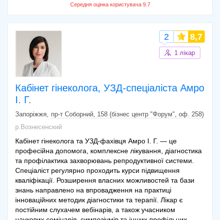
2
8,7
1 лікар
Кабінет гінеколога, УЗД-спеціаліста Амро
І. Г.
Запоріжжя
пр-т Соборний, 158 (бізнес центр "Форум", оф. 258)
р.Вознесенский
Кабінет гінеколога та УЗД-фахівця Амро І. Г. — це
професійна допомога, комплексне лікування, діагностика
та профілактика захворювань репродуктивної системи.
Спеціаліст регулярно проходить курси підвищення
кваліфікації. Розширення власних можливостей та бази
знань направлено на впровадження на практиці
інноваційних методик діагностики та терапії. Лікар є
постійним слухачем вебінарів, а також учасником
наукових семінарів, симпозіумів та інших профільних