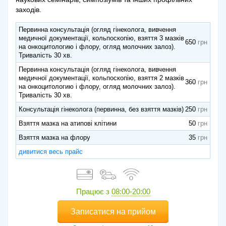
заходів.
Первинна консультація (огляд гінеколога, вивчення
медичної документації, кольпоскопію, взяття 3 мазків
650
на онкоцитологию і флору, огляд молочних залоз).
Тривалість 30 хв.
Первинна консультація (огляд гінеколога, вивчення
медичної документації, кольпоскопію, взяття 2 мазків
360
на онкоцитологию і флору, огляд молочних залоз).
Тривалість 30 хв.
Консультація гінеколога (первинна, без взяття мазків)
250
Взяття мазка на атипові клітини
50
Взяття мазка на флору
35
дивитися весь прайс
Працює з
08:00-20:00
Записатися на прийом