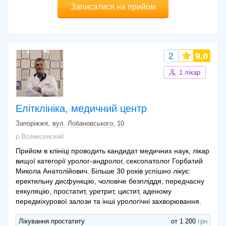
Записатися на прийом
2
9,0
1 лікар
Елітклініка, медичний центр
Запоріжжя
вул. Лобановського, 10
р.Вознесенский
Прийом в клініці проводить кандидат медичних наук, лікар
вищої категорії уролог-андролог, сексопатолог Горбатий
Микола Анатолійович. Більше 30 років успішно лікує:
еректильну дисфункцію, чоловіче безпліддя, передчасну
еякуляцію, простатит, уретрит, цистит, аденому
передміхурової залози та інші урологічні захворювання.
Лікування простатиту
от 1 200