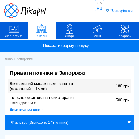
UA
RU
Запоріжжя
Діагностика
Лікарні
Лікарі
Акції
Хвороби
Лікарні Запоріжжя
Приватні клініки в Запоріжжі
Лікувальний масаж після заняття
180 грн
(локальний – 15 хв)
Тілесно-орієнтована психотерапія
500 грн
індивідуальна
Дивитися всі ціни »
Анестезія Комп`ютерна STA
450 грн
Огляд лікаря невідкладної допомоги в
Фильтр
: (
)
Знайдено 143 клініки
300 грн
Мед.центрі
Сеанс фізіопроцедур (лазеротерапія,
100 грн