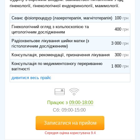
гінекології, гінекологічної ендокринології, маммології.
Сеанс фізіопроцедур (лазеротерапія, магнітотерапія)
100
Гінекологічний огляд з кольпоскопією та
400
цитологічним дослідженням
Радіохвильове лікування шийки матки (з
3 000
гістологичним дослідженням)
Консультація, рекомендації, призначення лікування
300
Консультація по медикментозногу перериванню
1 800
вагітності
дивитися весь прайс
Працює з
09:00-18:00
Сб: 09:00-15:00
Записатися на прийом