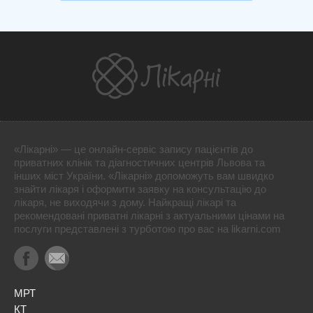
«Лікарні» — це онлайн-сервіс запису пацієнтів до
приватних клінік та діагностичних центрів Львова та
інших міст України. «Лікарні» допоможуть вам швидко
знайти лікаря і оформити заявку на консультацію до
лікаря, не виходячи з дому. Найкращі лікарі та
рекомендовані приватні лікарні з актуальними цінами на
послуги представлені з турботою про вас на likarni.com
МРТ
КТ