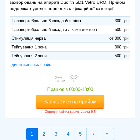
захворювань на апараті Duolith SD1 Vetro URO. Прийом
веде лікар-уролог першої кваліфікаційної категорії.
Паравертебрально блокада без ліків
300
Паравертебрально блокада з ліками доктора
500
Стимуляція нерва
от 800
Тейпування 1 зона
300
Тейпування 2 зони
500
дивитися весь прайс
Працює з
09:00-18:00
Записатися на прийом
1
2
3
4
5
›
»