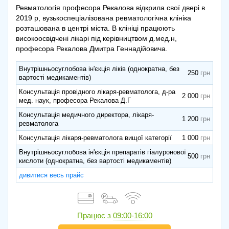
Ревматологія професора Рекалова відкрила свої двері в
2019 р, вузькоспеціалізована ревматологічна клініка
розташована в центрі міста. В клініці працюють
високоосвідчені лікарі під керівництвом д.мед.н,
професора Рекалова Дмитра Геннадійовича.
Внутрішньосуглобова ін'єкція ліків (однократна, без
250
вартості медикаментів)
Консультація провідного лікаря-ревматолога, д-ра
2 000
мед. наук, професора Рекалова Д.Г
Консультація медичного директора, лікаря-
1 200
ревматолога
Консультація лікаря-ревматолога вищої категорії
1 000
Внутрішньосуглобова ін'єкція препаратів гіалуронової
500
кислоти (однократна, без вартості медикаментів)
дивитися весь прайс
Працює з
09:00-16:00