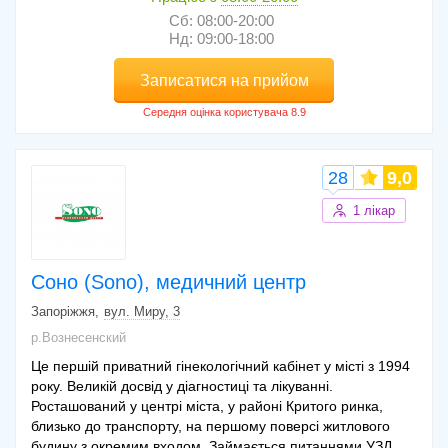
Сб: 08:00-20:00
Нд: 09:00-18:00
Записатися на прийом
28
9,0
1 лікар
Соно (Sono), медичний центр
Запоріжжя
вул. Миру, 3
р.Вознесенский
Це першій приватний гінекологічний кабінет у місті з 1994
року. Великій досвід у діагностиці та лікуванні.
Росташований у центрі міста, у районі Критого ринка,
близько до транспорту, на першому поверсі житлового
будину з окремим входом. Займається питаннями УЗД,