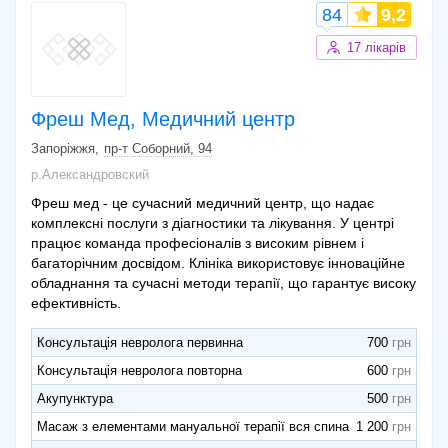
магнітотерапія)
84
9,2
Гомеопатія Прийом без діагностики
600 грн
17 лікарів
Консультація отоларинголога
550 грн
Тейпування 1 зона
300 грн
Мануальна терапія один відділ
400 грн
Фреш Мед, Медичний центр
Взяття мазка на атипові клітини
50 грн
Запоріжжя
пр-т Соборний, 94
р.Александровский
Фреш мед - це сучасний медичний центр, що надає
комплексні послуги з діагностики та лікування. У центрі
працює команда професіоналів з високим рівнем і
багаторічним досвідом. Клініка використовує інноваційне
обладнання та сучасні методи терапії, що гарантує високу
ефективність.
Консультація невролога первинна
700
Консультація невролога повторна
600
Акупунктура
500
Масаж з елементами мануальної терапії вся спина
1 200