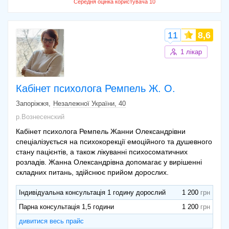
11
8,6
1 лікар
Кабінет психолога Ремпель Ж. О.
Запоріжжя
Незалежної України, 40
р.Вознесенский
Кабінет психолога Ремпель Жанни Олександрівни
спеціалізується на психокорекції емоційного та душевного
стану пацієнтів, а також лікуванні психосоматичних
розладів. Жанна Олександрівна допомагає у вирішенні
складних питань, здійснює прийом дорослих.
Індивідуальна консультація 1 годину дорослий
1 200
Парна консультація 1,5 години
1 200
дивитися весь прайс