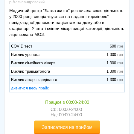
р.Александровский
Медичний центр "Лавка життя" розпочала свою діяльність
у 2000 році, спеціалізується на наданні термінової
невідкладної допомоги пацієнтам на дому або в
стаціонарі. У штаті клініки лікарі вищої категорії, діяльність
ліцензована МОЗ.
COVID тест
600
Виклик уролога
1 300
Виклик сімейного лікаря
1 300
Виклик травматолога
1 300
Виклик лікаря-кардіолога
1 300
дивитися весь прайс
Працює з
00:00-24:00
Сб: 00:00-24:00
Нд: 00:00-24:00
Записатися на прийом