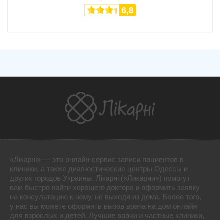
6,8
«Лікарні» — это онлайн-сервис записи пациентов в
клиники, а также диагностические центры Одессы и
других городов Украины. Лікарні («Ликарни») помогут
вам быстро найти хорошего доктора и оформить заявку
на консультацию к нему, не выходя из дома. Более того,
у нас вы можете оформить вызов врача на дом онлайн
для взрослых и детей. Лучшие врачи и частные клиники,