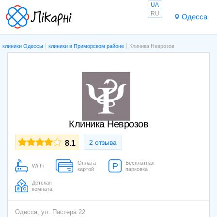
UA
RU
Одесса
клиники Одессы
клиники в Приморском районе
Клиника Неврозов
Клиника Неврозов
2 отзыва
8.1
Оплата
Бесплатная
Wi-Fi
картой
парковка
Детская
комната
Одесса,
ул. Пастера 22