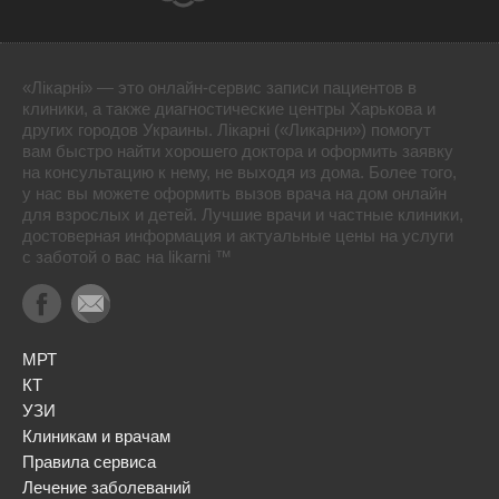
«Лікарні» — это онлайн-сервис записи пациентов в
клиники, а также диагностические центры Харькова и
других городов Украины. Лікарні («Ликарни») помогут
вам быстро найти хорошего доктора и оформить заявку
на консультацию к нему, не выходя из дома. Более того,
у нас вы можете оформить вызов врача на дом онлайн
для взрослых и детей. Лучшие врачи и частные клиники,
достоверная информация и актуальные цены на услуги
с заботой о вас на likarni ™
МРТ
КТ
УЗИ
Клиникам и врачам
Правила сервиса
Лечение заболеваний