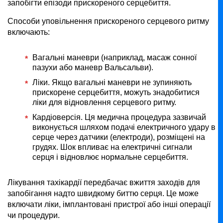
запобігти епізоди прискореного серцебиття.
Способи уповільнення прискореного серцевого ритму
включають:
Вагальні маневри (наприклад, масаж сонної
пазухи або маневр Вальсальви).
Ліки. Якщо вагальні маневри не зупиняють
прискорене серцебиття, можуть знадобитися
ліки для відновлення серцевого ритму.
Кардіоверсія. Ця медична процедура зазвичай
виконується шляхом подачі електричного удару в
серце через датчики (електроди), розміщені на
грудях. Шок впливає на електричні сигнали
серця і відновлює нормальне серцебиття.
Лікування тахікардії передбачає вжиття заходів для
запобігання надто швидкому биттю серця. Це може
включати ліки, імплантовані пристрої або інші операції
чи процедури.