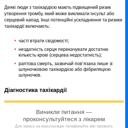
Деякі люди з тахікардією мають підвищений ризик
утворення тромбу, який може викликати інсульт або
серцевий напад. Інші потенційні ускладнення та ризики
тахікардії включають:
часті втрати свідомості;
нездатність серця перекачувати достатню
кількість крові (серцева недостатність);
раптова смерть, зазвичай пов’язана лише зі
шлуночковою тахікардією або фібриляцією
шлуночків.
Діагностика тахікардії
Виникли питання —
проконсультуйтеся з лікарем
Для запису на консультацію телефонуйте або заповніть