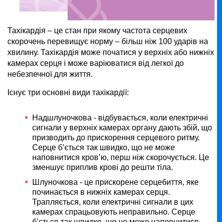
Тахікардія – це стан при якому частота серцевих
скорочень перевищує норму – більш ніж 100 ударів на
хвилину. Тахікардія може початися у верхніх або нижніх
камерах серця і може варіюватися від легкої до
небезпечної для життя.
Існує три основні види тахікардії:
Надшлуночкова - відбувається, коли електричні
сигнали у верхніх камерах органу дають збій, що
призводить до прискорення серцевого ритму.
Серце б’ється так швидко, що не може
наповнитися кров’ю, перш ніж скорочується. Це
зменшує приплив крові до решти тіла.
Шлуночкова - це прискорене серцебиття, яке
починається в нижніх камерах серця.
Трапляється, коли електричні сигнали в цих
камерах спрацьовують неправильно. Серце
б’ється так швидко, що не може наповнитися