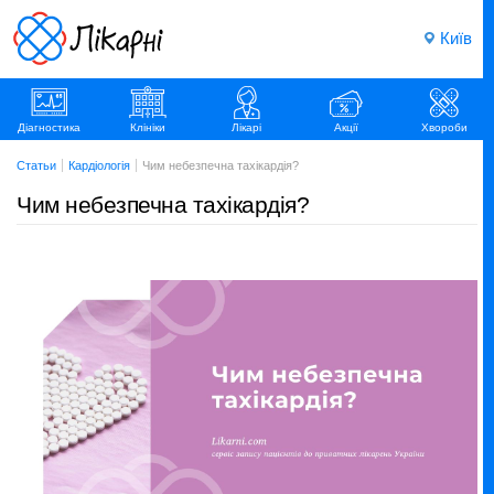
Київ
Діагностика
Клініки
Лікарі
Акції
Хвороби
Статьи
Кардіологія
Чим небезпечна тахікардія?
Чим небезпечна тахікардія?