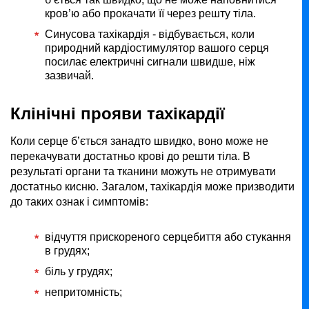
кров’ю або прокачати її через решту тіла.
Синусова тахікардія - відбувається, коли
природний кардіостимулятор вашого серця
посилає електричні сигнали швидше, ніж
зазвичай.
Клінічні прояви тахікардії
Коли серце б’ється занадто швидко, воно може не
перекачувати достатньо крові до решти тіла. В
результаті органи та тканини можуть не отримувати
достатньо кисню. Загалом, тахікардія може призводити
до таких ознак і симптомів:
відчуття прискореного серцебиття або стукання
в грудях;
біль у грудях;
непритомність;