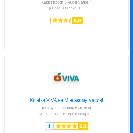
Харків
просп. Любові Малої, 4
р.Новобаварський
6,9
Клініка VIVA на Мінському масиві
Київ
вул. Автозаводська, 99/4
м.Оболонь
м.Героїв Дніпра
1
8,1