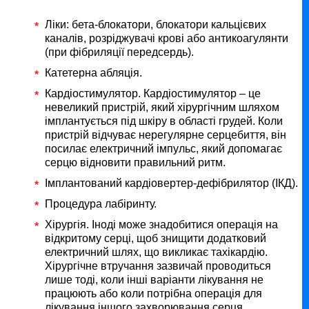
Ліки: бета-блокатори, блокатори кальцієвих
каналів, розріджувачі крові або антикоагулянти
(при фібриляції передсердь).
Катетерна абляція.
Кардіостимулятор. Кардіостимулятор – це
невеликий пристрій, який хірургічним шляхом
імплантується під шкіру в області грудей. Коли
пристрій відчуває нерегулярне серцебиття, він
посилає електричний імпульс, який допомагає
серцю відновити правильний ритм.
Імплантований кардіовертер-дефібрилятор (ІКД).
Процедура лабіринту.
Хірургія. Іноді може знадобитися операція на
відкритому серці, щоб знищити додатковий
електричний шлях, що викликає тахікардію.
Хірургічне втручання зазвичай проводиться
лише тоді, коли інші варіанти лікування не
працюють або коли потрібна операція для
лікування іншого захворювання серця.