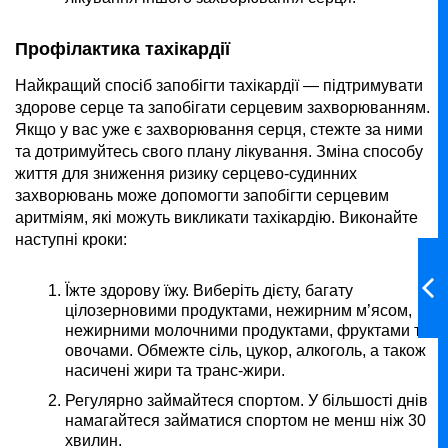
Профілактика тахікардії
Найкращий спосіб запобігти тахікардії — підтримувати
здорове серце та запобігати серцевим захворюванням.
Якщо у вас уже є захворювання серця, стежте за ними
та дотримуйтесь свого плану лікування. Зміна способу
життя для зниження ризику серцево-судинних
захворювань може допомогти запобігти серцевим
аритміям, які можуть викликати тахікардію. Виконайте
наступні кроки:
Їжте здорову їжу. Виберіть дієту, багату
цілозерновими продуктами, нежирним м’ясом,
нежирними молочними продуктами, фруктами та
овочами. Обмежте сіль, цукор, алкоголь, а також
насичені жири та транс-жири.
Регулярно займайтеся спортом. У більшості днів
намагайтеся займатися спортом не менш ніж 30
хвилин.