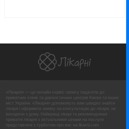
«Лікарні» — це онлайн-сервіс запису пацієнтів до
приватних клінік та діагностичних центрів Києва та інших
міст України. «Лікарні» допоможуть вам швидко знайти
лікаря і оформити заявку на консультацію до лікаря, не
виходячи з дому. Найкращі лікарі та рекомендовані
приватні лікарні з актуальними цінами на послуги
представлені з турботою про вас на likarni.com