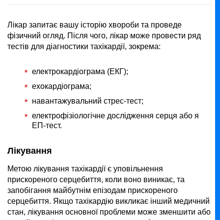
Лікар запитає вашу історію хвороби та проведе
фізичний огляд. Після чого, лікар може провести ряд
тестів для діагностики тахікардії, зокрема:
електрокардіограма (ЕКГ);
ехокардіограма;
навантажувальний стрес-тест;
електрофізіологічне дослідження серця або я
ЕП-тест.
Лікування
Метою лікування тахікардії є уповільнення
прискореного серцебиття, коли воно виникає, та
запобігання майбутнім епізодам прискореного
серцебиття. Якщо тахікардію викликає інший медичний
стан, лікування основної проблеми може зменшити або