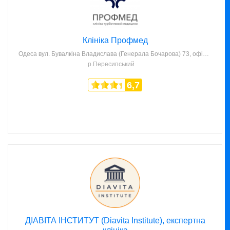
Клініка Профмед
Одеса
вул. Бувалкіна Владислава (Генерала Бочарова) 73, офіс 39 (фасад)
р.Пересипський
6,7
ДІАВІТА ІНСТИТУТ (Diavita Institute), експертна