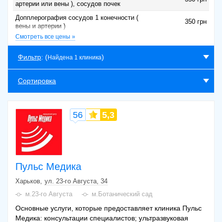
артерии или вены ), сосудов почек
Допплерография сосудов 1 конечности (
350 грн
вены и артерии )
Смотреть все цены »
Допплерография сосудов 1 группа (2
450 грн
конечности) + консульт.
Фильтр
: (
)
Найдена 1 клиника
Допплерография сосудов
транскраниальная 1 группа (сосудов
350 грн
головы)
Сортировка
56
5,3
Пульс Медика
Харьков
ул. 23-го Августа, 34
м.23-го Августа
м.Ботанический сад
Основные услуги, которые предоставляет клиника Пульс
Медика: консультации специалистов; ультразвуковая