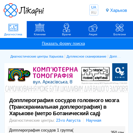
UA
Харьков
RU
Диагностика
Клиники
Врачи
Акции
Болезни
Диагностические центры Харькова
Дуплексное сканирование
Допплерография сосудов головного мозга (Транскраниальная доплерография)
Допплерография сосудов головного мозга
(Транскраниальная доплерография) в
Харькове (метро Ботанический сад)
Диагностические центры:
23-го Августа
Научная
Допплерография сосудов 1 группа(
350 грн