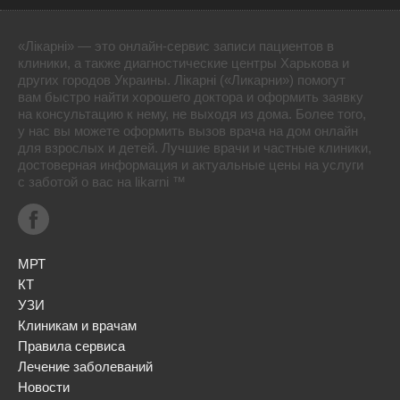
«Лікарні» — это онлайн-сервис записи пациентов в
клиники, а также диагностические центры Харькова и
других городов Украины. Лікарні («Ликарни») помогут
вам быстро найти хорошего доктора и оформить заявку
на консультацию к нему, не выходя из дома. Более того,
у нас вы можете оформить вызов врача на дом онлайн
для взрослых и детей. Лучшие врачи и частные клиники,
достоверная информация и актуальные цены на услуги
с заботой о вас на likarni ™
МРТ
КТ
УЗИ
Клиникам и врачам
Правила сервиса
Лечение заболеваний
Новости