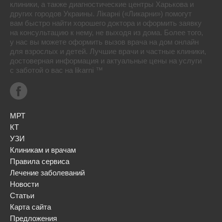
клиники, а также диагностические центры Харькова и
других городов Украины. Лікарні («Ликарни») помогут
вам быстро найти хорошего доктора и оформить заявку
на консультацию к нему, не выходя из дома. Более того,
у нас вы можете оформить вызов врача на дом онлайн
для взрослых и детей. Лучшие врачи и частные клиники,
достоверная информация и актуальные цены на услуги
с заботой о вас на likarni ™
МРТ
КТ
УЗИ
Клиникам и врачам
Правила сервиса
Лечение заболеваний
Новости
Статьи
Карта сайта
Предложения