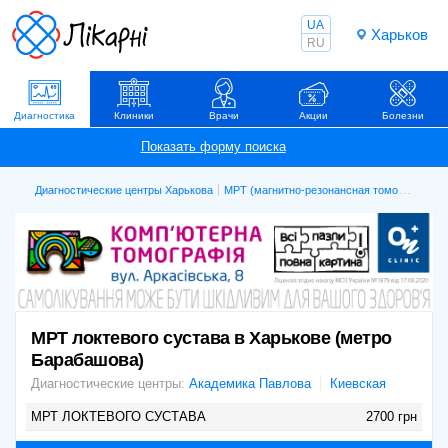
UA
Харьков
RU
Диагностика
Клиники
Врачи
Акции
Болезни
Диагностические центры Харькова
МРТ (магнитно-резонансная томография)
МРТ локтевого сустава в Харькове (метро
Барабашова)
Диагностические центры:
Академика Павлова
Киевская
МРТ ЛОКТЕВОГО СУСТАВА
2700 грн