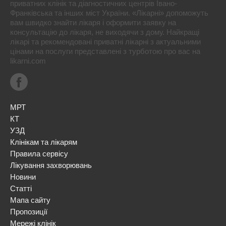
приватних клінік та діагностичних центрів Івано-
Франківська та інших міст України. «Лікарні» допоможуть
вам швидко знайти лікаря і оформити заявку на
консультацію до лікаря, не виходячи з дому. Найкращі
лікарі та рекомендовані приватні лікарні з актуальними
цінами на послуги представлені з турботою про вас на
likarni.com
МРТ
КТ
УЗД
Клінікам та лікарям
Правила сервісу
Лікування захворювань
Новини
Статті
Мапа сайту
Пропозиції
Мережі клінік