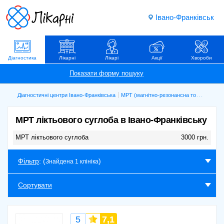
Івано-Франківськ
Діагностика
Лікарні
Лікарі
Акції
Хвороби
Діагностичні центри Івано-Франківська
МРТ (магнітно-резонансна томографія)
МРТ ліктьового суглоба в Івано-Франківську
МРТ ліктьового суглоба
3000 грн.
Фільтр
: (
)
Знайдена 1 клініка
Сортувати
5
7,1