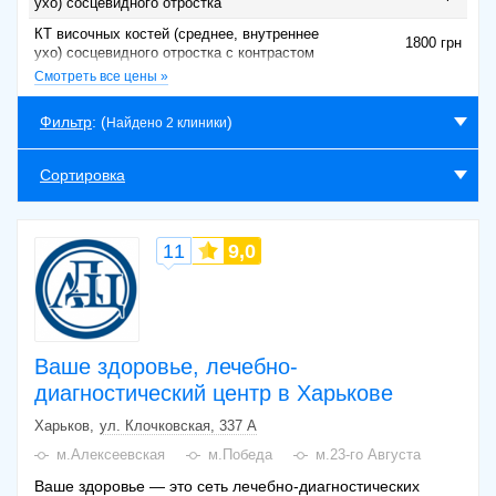
ухо) сосцевидного отростка
КТ височных костей (среднее, внутреннее
1800 грн
ухо) сосцевидного отростка с контрастом
Смотреть все цены »
КТ височных костей (среднее, внутреннее
1200 грн
ухо, сосцевидный отросток)
Фильтр
: (
)
Найдено 2 клиники
КТ головного мозга + височных костей
(среднее, внутреннее ухо, сосцевидный
1500 грн
отросток)
Сортировка
11
9,0
Ваше здоровье, лечебно-
диагностический центр в Харькове
Харьков
ул. Клочковская, 337 А
м.Алексеевская
м.Победа
м.23-го Августа
Ваше здоровье — это сеть лечебно-диагностических