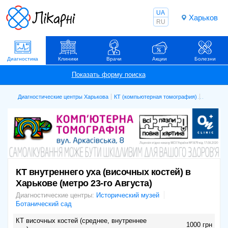
UA
Харьков
RU
Диагностика
Клиники
Врачи
Акции
Болезни
Диагностические центры Харькова
КТ (компьютерная томография)
КТ внутре
КТ внутреннего уха (височных костей) в
Харькове (метро 23-го Августа)
Диагностические центры:
Исторический музей
Ботанический сад
КТ височных костей (среднее, внутреннее
1000 грн