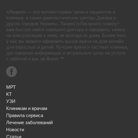
«Лікарні» — это онлайн-сервис записи пациентов в
клиники, а также диагностические центры Днепра и
других городов Украины. Лікарні («Ликарни») помогут
вам быстро найти хорошего доктора и оформить заявку
на консультацию к нему, не выходя из дома. Более того,
у нас вы можете оформить вызов врача на дом онлайн
для взрослых и детей. Лучшие врачи и частные клиники,
достоверная информация и актуальные цены на услуги
с заботой о вас на likarni ™
МРТ
КТ
УЗИ
Клиникам и врачам
Правила сервиса
Лечение заболеваний
Новости
Статьи