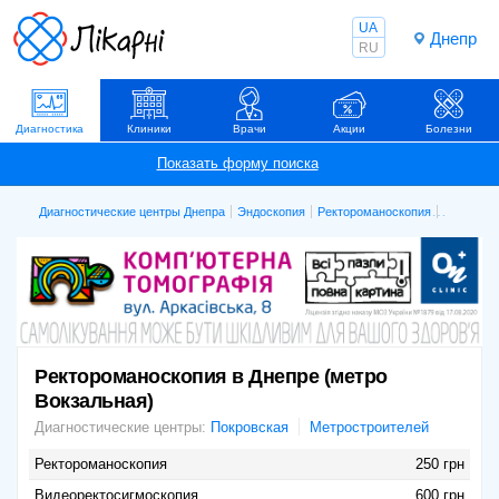
UA
Днепр
RU
Диагностика
Клиники
Врачи
Акции
Болезни
Диагностические центры Днепра
Эндоскопия
Ректороманоскопия
Вокзальн
Ректороманоскопия в Днепре (метро
Вокзальная)
Диагностические центры:
Покровская
Метростроителей
Ректороманоскопия
250 грн
Видеоректосигмоскопия
600 грн