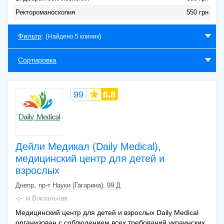
Ректороманоскопия
550 грн
Фильтр
: (
)
Найдено 5 клиник
Сортировка
99
6,8
Дейли Медикал (Daily Medical),
медицинский центр для детей и
взрослых
Днепр
пр-т Науки (Гагарина), 99 Д
м.Вокзальная
Медицинский центр для детей и взрослых Daily Medical
организован с соблюдением всех требований украинских