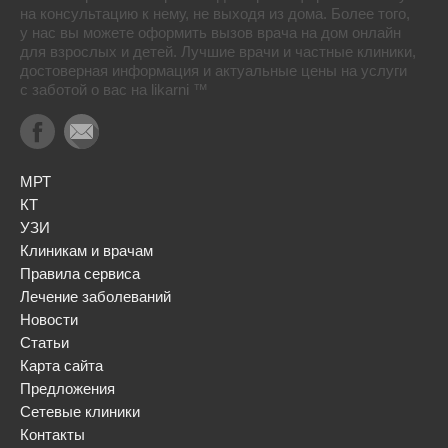
на консультацию к нему, не выходя из дома. Более того,
у нас вы можете оформить вызов врача на дом онлайн
для взрослых и детей. Лучшие врачи и частные клиники,
достоверная информация и актуальные цены на услуги
с заботой о вас на likarni ™
МРТ
КТ
УЗИ
Клиникам и врачам
Правила сервиса
Лечение заболеваний
Новости
Статьи
Карта сайта
Предложения
Сетевые клиники
Контакты