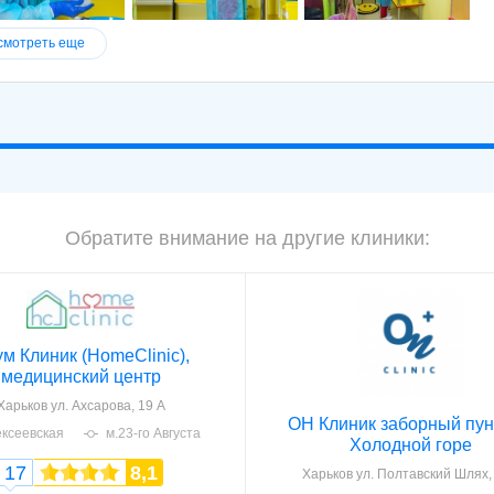
смотреть еще
Обратите внимание на другие клиники:
м Клиник (HomeСlinic),
медицинский центр
Харьков
ул. Ахсарова, 19 А
ОН Клиник заборный пун
ексеевская
м.23-го Августа
Холодной горе
17
8,1
Харьков
ул. Полтавский Шлях,