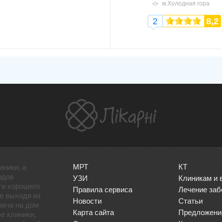
м.Холодная гора
2
8,2
МРТ
КТ
иники, а
одов
УЗИ
Клиникам и 
ти хорошего
Правила сервиса
Лечение заб
не выходя из
Новости
Статьи
рача на дом
Карта сайта
Предложени
е клиники,