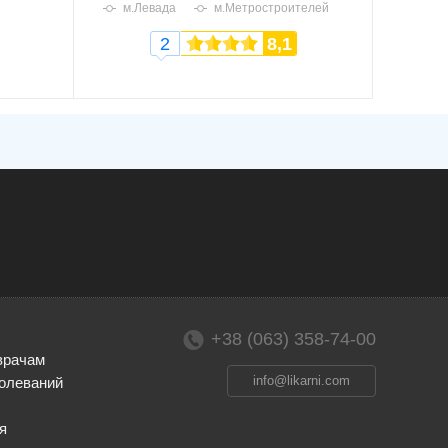
м.Левада
м.Метростроителей
2
8,1
+38 (063) 358-74-00
врачам
info@likarni.com
олеваний
я