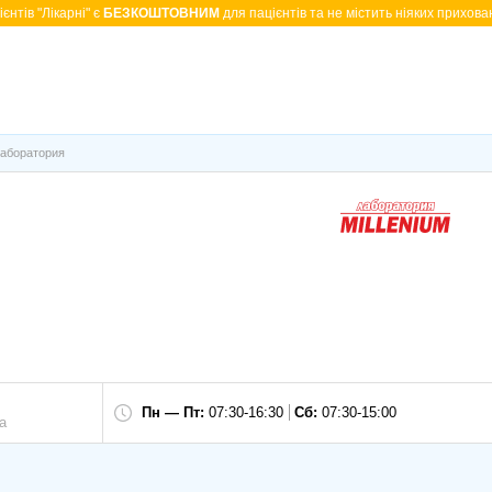
єнтів "Лікарні" є
БЕЗКОШТОВНИМ
для пацієнтів та не містить ніяких прихован
аборатория
Пн — Пт:
07:30-16:30
Сб:
07:30-15:00
а