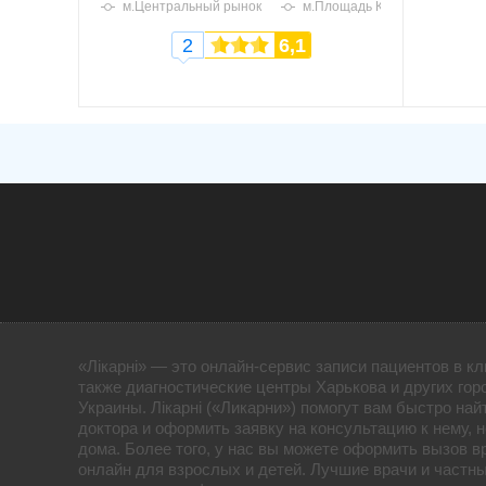
м.Центральный рынок
м.Площадь Конституции
2
6,1
«Лікарні» — это онлайн-сервис записи пациентов в кл
также диагностические центры Харькова и других гор
Украины. Лікарні («Ликарни») помогут вам быстро най
доктора и оформить заявку на консультацию к нему, 
дома. Более того, у нас вы можете оформить вызов в
онлайн для взрослых и детей. Лучшие врачи и частны