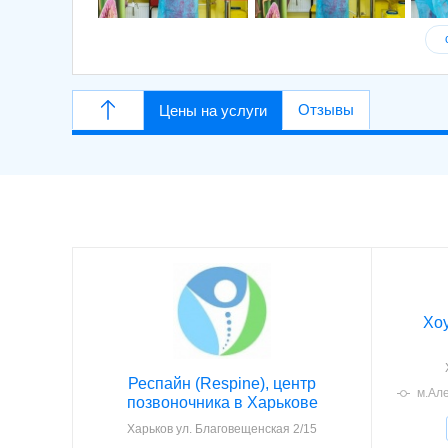
Отзывы
Цены на услуги
Хоу
Респайн (Respine), центр
м.Ал
позвоночника в Харькове
Харьков
ул. Благовещенская 2/15