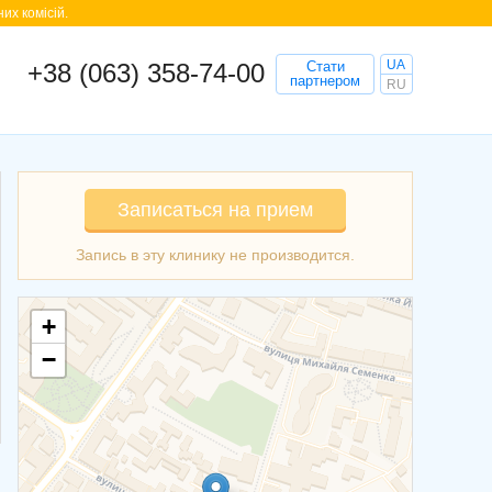
их комісій.
UA
+38 (063) 358-74-00
Стати
партнером
RU
Записаться на прием
+
−