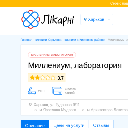
Cервіс паці
Харьков
Главная
клиники Харькова
клиники в Киевском районе
Миллениум, л
МИЛЛЕНИУМ, ЛАБОРАТОРИЯ
Миллениум, лаборатория
3.7
Оплата
Wi-Fi
картой
Харьков,
ул.Гуданова 9/11
м.Ярослава Мудрого
м.Архитектора Бекетов
Цены на услуги
Отзывы
Описание