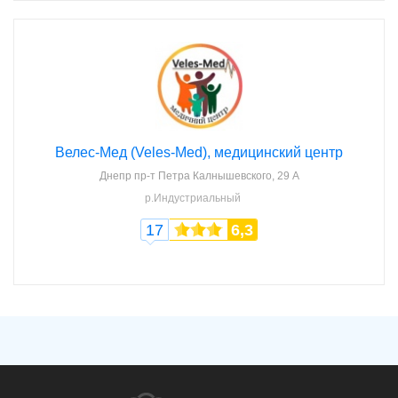
Велес-Мед (Veles-Med), медицинский центр
Днепр
пр-т Петра Калнышевского, 29 А
р.Индустриальный
17
6,3