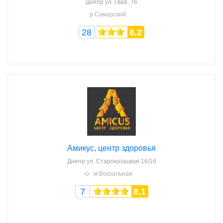
Днепр
ул. Гвая, 76
р.Самарский
28
6,2
Амикус, центр здоровья
Днепр
ул. Староказацкая 16/18
м.Вокзальная
7
8,1