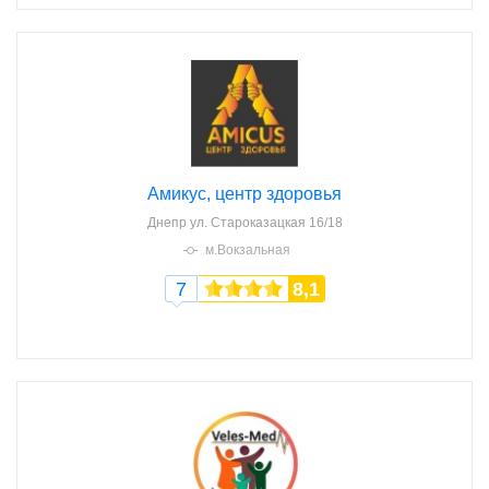
Амикус, центр здоровья
Днепр
ул. Староказацкая 16/18
м.Вокзальная
7
8,1