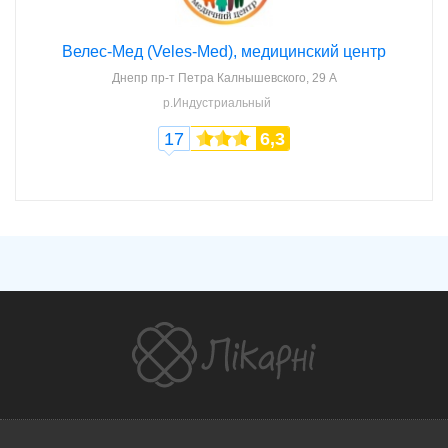
Велес-Мед (Veles-Med), медицинский центр
Днепр
пр-т Петра Калнышевского, 29 А
р.Индустриальный
17
6,3