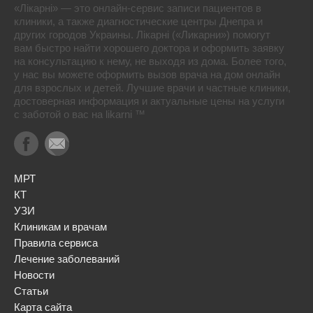
«Лікарні» — это онлайн-сервис записи пациентов в
клиники, а также диагностические центры Днепра и
других городов Украины. Лікарні («Ликарни») помогут
вам быстро найти хорошего доктора и оформить заявку
на консультацию к нему, не выходя из дома. Более того,
у нас вы можете оформить вызов врача на дом онлайн
для взрослых и детей. Лучшие врачи и частные клиники,
достоверная информация и актуальные цены на услуги
с заботой о вас на likarni ™
МРТ
КТ
УЗИ
Клиникам и врачам
Правила сервиса
Лечение заболеваний
Новости
Статьи
Карта сайта