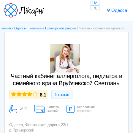
UA
RU
Одесса
клиники Одессы
клиники в Приморском районе
Частный кабинет аллерголога, педиатра и семейного врача Врублевской Светланы
Частный кабинет аллерголога, педиатра и
семейного врача Врублевской Светланы
1 отзыв
8.1
Оплата
Бесплатная
Wi-Fi
картой
парковка
Одесса,
Фонтанская дорога 22/1
р.Приморский