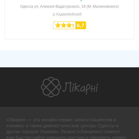
Одесса
ул. Алексея Вадатурского, 18 (М. Малиновского)
р.Хаджибейский
6,7
«Лікарні» — это онлайн-сервис записи пациентов в
клиники, а также диагностические центры Одессы и
других городов Украины. Лікарні («Ликарни») помогут
вам быстро найти хорошего доктора и оформить заявку