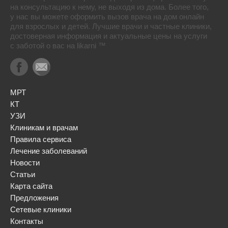
на консультацию к нему, не выходя из дома. Более того,
у нас вы можете оформить вызов врача на дом онлайн
для взрослых и детей. Лучшие врачи и частные клиники,
достоверная информация и актуальные цены на услуги
с заботой о вас на likarni ™
МРТ
КТ
УЗИ
Клиникам и врачам
Правила сервиса
Лечение заболеваний
Новости
Статьи
Карта сайта
Предложения
Сетевые клиники
Контакты