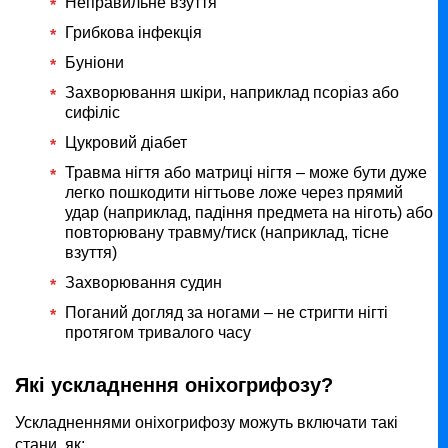
Неправильне взуття
Грибкова інфекція
Буніони
Захворювання шкіри, наприклад псоріаз або
сифіліс
Цукровий діабет
Травма нігтя або матриці нігтя – може бути дуже
легко пошкодити нігтьове ложе через прямий
удар (наприклад, падіння предмета на ніготь) або
повторювану травму/тиск (наприклад, тісне
взуття)
Захворювання судин
Поганий догляд за ногами – не стригти нігті
протягом тривалого часу
Які ускладнення оніхогрифозу?
Ускладненнями оніхогрифозу можуть включати такі
стани, як: