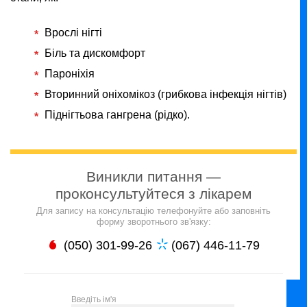
Врослі нігті
Біль та дискомфорт
Пароніхія
Вторинний оніхомікоз (грибкова інфекція нігтів)
Піднігтьова гангрена (рідко).
Виникли питання —
проконсультуйтеся з лікарем
Для запису на консультацію телефонуйте або заповніть
форму зворотнього зв'язку:
(050) 301-99-26
(067) 446-11-79
Введіть ім'я