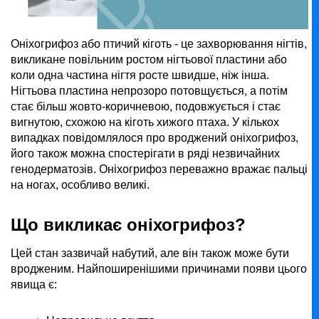
Оніхогрифоз або птичий кіготь - це захворювання нігтів,
викликане повільним ростом нігтьової пластини або
коли одна частина нігтя росте швидше, ніж інша.
Нігтьова пластина непрозоро потовщується, а потім
стає більш жовто-коричневою, подовжується і стає
вигнутою, схожою на кіготь хижого птаха. У кількох
випадках повідомлялося про вроджений оніхогрифоз,
його також можна спостерігати в ряді незвичайних
генодерматозів. Оніхогрифоз переважно вражає пальці
на ногах, особливо великі.
Що викликає оніхогрифоз?
Цей стан зазвичай набутий, але він також може бути
вродженим. Найпоширенішими причинами появи цього
явища є: