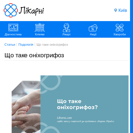
Київ
Діагностика
Клініки
Лікарі
Акції
Хвороби
Статьи
Подологія
Що таке оніхогрифоз
Що таке оніхогрифоз