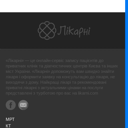
«Лікарні» — це онлайн-сервіс запису пацієнтів до
приватних клінік та діагностичних центрів Києва та інших
міст України. «Лікарні» допоможуть вам швидко знайти
лікаря і оформити заявку на консультацію до лікаря, не
виходячи з дому. Найкращі лікарі та рекомендовані
приватні лікарні з актуальними цінами на послуги
представлені з турботою про вас на likarni.com
МРТ
КТ