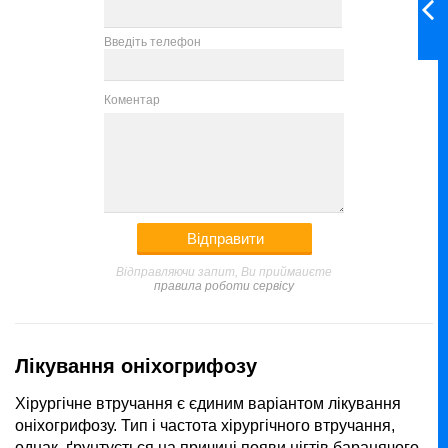
Введіть телефон
Коментар
Відправляючи запит, Ви приймаиєте
правила роботи сервісу
Лікування оніхогрифозу
Хірургічне втручання є єдиним варіантом лікування
оніхогрифозу. Тип і частота хірургічного втручання,
однак, ґрунтується на причині появи нігтів баранячого