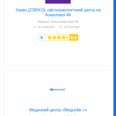
Зорко (ZORKO), офтальмологічний центр на
Ахматової 46
Київ
вул. Анни Ахматової 46
м.Осокорки
м.Позняки
8
9,0
Медичний центр «Медсейв +»