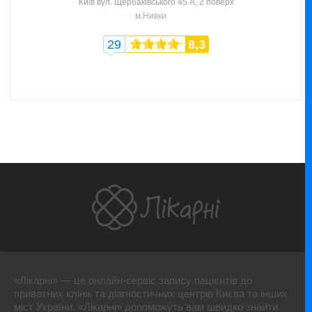
Київ
вул. Щербаківського 45 А, 2 поверх
м.Нивки
29
8,3
«Лікарні» — це онлайн-сервіс запису пацієнтів до
приватних клінік та діагностичних центрів Києва та інших
міст України. «Лікарні» допоможуть вам швидко знайти