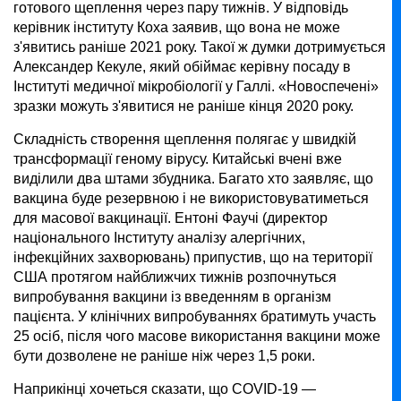
готового щеплення через пару тижнів. У відповідь
керівник інституту Коха заявив, що вона не може
з'явитись раніше 2021 року. Такої ж думки дотримується
Александер Кекуле, який обіймає керівну посаду в
Інституті медичної мікробіології у Галлі. «Новоспечені»
зразки можуть з'явитися не раніше кінця 2020 року.
Складність створення щеплення полягає у швидкій
трансформації геному вірусу. Китайські вчені вже
виділили два штами збудника. Багато хто заявляє, що
вакцина буде резервною і не використовуватиметься
для масової вакцинації. Ентоні Фаучі (директор
національного Інституту аналізу алергічних,
інфекційних захворювань) припустив, що на території
США протягом найближчих тижнів розпочнуться
випробування вакцини із введенням в організм
пацієнта. У клінічних випробуваннях братимуть участь
25 осіб, після чого масове використання вакцини може
бути дозволене не раніше ніж через 1,5 роки.
Наприкінці хочеться сказати, що COVID-19 —