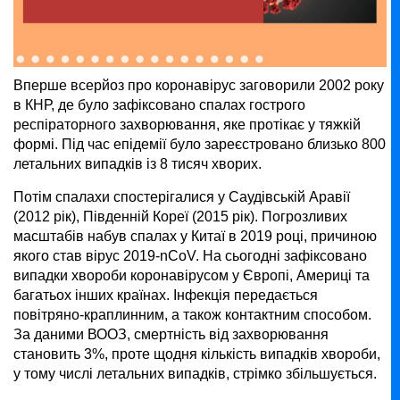
Вперше всерйоз про коронавірус заговорили 2002 року
в КНР, де було зафіксовано спалах гострого
респіраторного захворювання, яке протікає у тяжкій
формі. Під час епідемії було зареєстровано близько 800
летальних випадків із 8 тисяч хворих.
Потім спалахи спостерігалися у Саудівській Аравії
(2012 рік), Південній Кореї (2015 рік). Погрозливих
масштабів набув спалах у Китаї в 2019 році, причиною
якого став вірус 2019-nCoV. На сьогодні зафіксовано
випадки хвороби коронавірусом у Європі, Америці та
багатьох інших країнах. Інфекція передається
повітряно-краплинним, а також контактним способом.
За даними ВООЗ, смертність від захворювання
становить 3%, проте щодня кількість випадків хвороби,
у тому числі летальних випадків, стрімко збільшується.