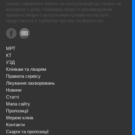
лікаря і оформити заявку на консультацію до лікаря, не
виходячи з дому. Найкращі лікарі та рекомендовані
приватні лікарні з актуальними цінами на послуги
представлені з турботою про вас на likarni.com
МРТ
КТ
УЗД
Клінікам та лікарям
Правила сервісу
Лікування захворювань
Новини
Статті
Мапа сайту
Пропозиції
Мережі клінік
Контакти
Скарги та пропозиції