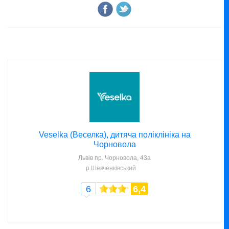
Veselka (Веселка), дитяча поліклініка на
Чорновола
Львів
пр. Чорновола, 43а
р.Шевченківський
6
6,4