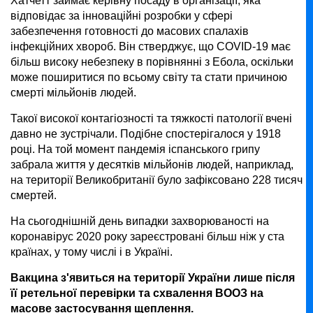
Хатчетт займає керівну посаду в організації, яка
відповідає за інноваційні розробки у сфері
забезпечення готовності до масових спалахів
інфекційних хвороб. Він стверджує, що COVID-19 має
більш високу небезпеку в порівнянні з Ебола, оскільки
може поширитися по всьому світу та стати причиною
смерті мільйонів людей.
Такої високої контагіозності та тяжкості патології вчені
давно не зустрічали. Подібне спостерігалося у 1918
році. На той момент пандемія іспанського грипу
забрала життя у десятків мільйонів людей, наприклад,
на території Великобританії було зафіксовано 228 тисяч
смертей.
На сьогоднішній день випадки захворюваності на
коронавірус 2020 року зареєстровані більш ніж у ста
країнах, у тому числі і в Україні.
Вакцина з'явиться на території України лише після
її ретельної перевірки та схвалення ВООЗ на
масове застосування щеплення.