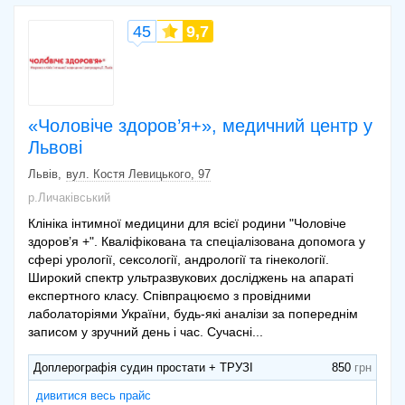
45
9,7
«Чоловіче здоров’я+», медичний центр у
Львові
Львів
вул. Костя Левицького, 97
р.Личаківський
Клініка інтимної медицини для всієї родини "Чоловіче
здоров’я +". Кваліфікована та спеціалізована допомога у
сфері урології, сексології, андрології та гінекології.
Широкий спектр ультразвукових досліджень на апараті
експертного класу. Співпрацюємо з провідними
лаболаторіями України, будь-які аналізи за попереднім
записом у зручний день і час. Сучасні...
Доплерографія судин простати + ТРУЗІ
850
дивитися весь прайс