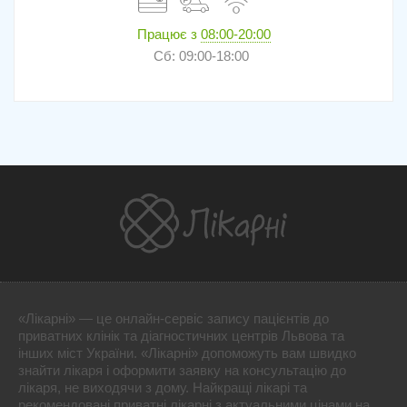
Працює з
08:00-20:00
Сб: 09:00-18:00
«Лікарні» — це онлайн-сервіс запису пацієнтів до
приватних клінік та діагностичних центрів Львова та
інших міст України. «Лікарні» допоможуть вам швидко
знайти лікаря і оформити заявку на консультацію до
лікаря, не виходячи з дому. Найкращі лікарі та
рекомендовані приватні лікарні з актуальними цінами на