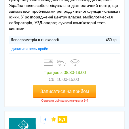
Україна являє собою лікувально-діагностичний центр, що
займається проблемами репродуктивної функції чоловіка і
жінки. У розпорядженні центру власна ембіологіческая
лабораторія, УЗД-апарат, сучасні комп'ютерні тест-
системи.
Доплерометрія в гінекології
450
дивитися весь прайс
Працює з
08:30-19:00
Сб: 10:00-15:00
Записатися на прийом
3
8,1