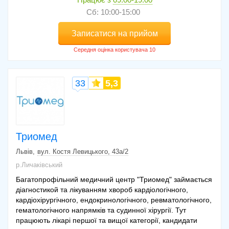
Сб: 10:00-15:00
Записатися на прийом
33
5,3
Триомед
Львів
вул. Костя Левицького, 43а/2
р.Личаківський
Багатопрофільний медичний центр "Триомед" займається
діагностикой та лікуванням хвороб кардіологічного,
кардіохірургічного, ендокринологічного, ревматологічного,
гематологічного напрямків та судинної хірургії. Тут
працюють лікарі першої та вищої категорії, кандидати