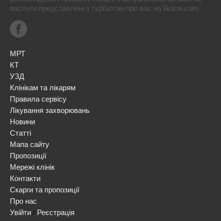
послуги представлені з турботою про вас на likarni.com
МРТ
КТ
УЗД
Клінікам та лікарям
Правила сервісу
Лікування захворювань
Новини
Статті
Мапа сайту
Пропозиції
Мережі клінік
Контакти
Скарги та пропозиції
Про нас
Увійти
Реєстрація
/