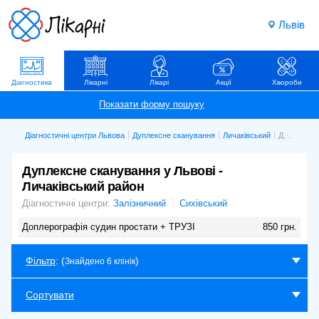
Львів
Діагностика
Лікарні
Лікарі
Акції
Хвороби
Діагностичні центри Львова
Дуплексне сканування
Личаківський
Дуплексне сканування у Львові - Личаківський район
Дуплексне сканування у Львові -
Личаківський район
Діагностичні центри:
Залізничний
Сихівський
Доплерографія судин простати + ТРУЗІ
850 грн.
Фільтр
: (
)
Знайдено 6 клінік
Сортувати