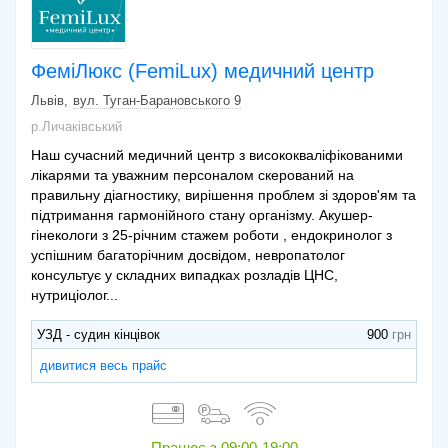
ФеміЛюкс (FemiLux) медичний центр
Львів
вул. Туган-Барановського 9
р.Личаківський
Наш сучасний медичний центр з висококваліфікованими
лікарями та уважним персоналом скерований на
правильну діагностику, вирішення проблем зі здоров'ям та
підтримання гармонійного стану організму. Акушер-
гінекологи з 25-річним стажем роботи , ендокринолог з
успішним багаторічним досвідом, невропатолог
консультує у складних випадках розладів ЦНС,
нутриціолог...
УЗД - судин кінцівок
900
дивитися весь прайс
Працює з
09:00-19:00