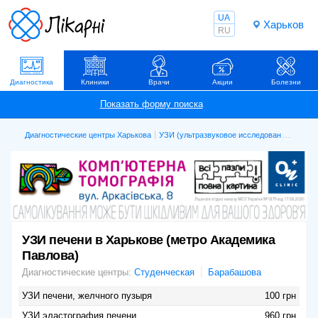
UA
Харьков
RU
Диагностика
Клиники
Врачи
Акции
Болезни
Диагностические центры Харькова
УЗИ (ультразвуковое исследование)
УЗИ 
УЗИ печени в Харькове (метро Академика
Павлова)
Диагностические центры:
Студенческая
Барабашова
УЗИ печени, желчного пузыря
100 грн
УЗИ эластография печени
960 грн