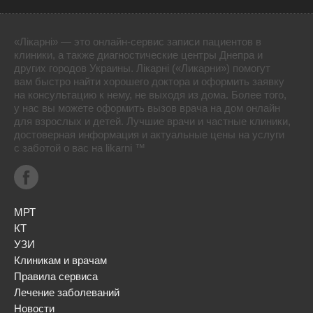
«Лікарні» — это онлайн-сервис записи пациентов в
клиники, а также диагностические центры Днепра и
других городов Украины. Лікарні («Ликарни») помогут
вам быстро найти хорошего доктора и оформить заявку
на консультацию к нему, не выходя из дома. Более того,
у нас вы можете оформить вызов врача на дом онлайн
для взрослых и детей. Лучшие врачи и частные клиники,
достоверная информация и актуальные цены на услуги
с заботой о вас на likarni ™
МРТ
КТ
УЗИ
Клиникам и врачам
Правила сервиса
Лечение заболеваний
Новости