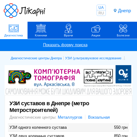
UA
Днепр
RU
Диагностика
Клиники
Врачи
Акции
Болезни
Диагностические центры Днепра
УЗИ (ультразвуковое исследование)
УЗИ су
УЗИ суставов в Днепре (метро
Метростроителей)
Диагностические центры:
Металлургов
Вокзальная
УЗИ одного коленного сустава
550 грн
УЗИ двух коленных суставов
850 грн