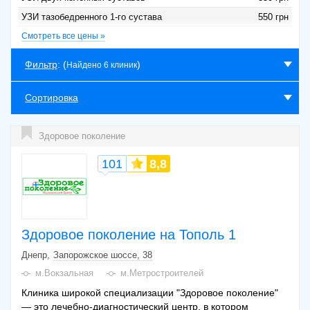
УЗИ тазобедренного 1-го сустава
550 грн
УЗИ тазобедренных 2-х суставов
Смотреть все цены »
800 грн
УЗИ голеностопного 1-го сустава
550 грн
Фильтр
: (
)
Найдено 6 клиник
УЗИ голеностопных 2-х суставов
800 грн
УЗИ плечевого/локтевого 1-го сустава
550 грн
Сортировка
УЗИ плечевых/локтевых 2-х суставов
800 грн
УЗИ запястного 1-го сустава
550 грн
Здоровое поколение
УЗИ запястных 2-х суставов
800 грн
101
8,8
Здоровое поколение на Тополь 1
Днепр
Запорожское шоссе, 38
м.Вокзальная
м.Метростроителей
Клиника широкой специализации "Здоровое поколение"
— это лечебно-диагностический центр, в котором