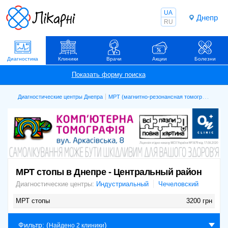
UA
Днепр
RU
Диагностика
Клиники
Врачи
Акции
Болезни
Диагностические центры Днепра
МРТ (магнитно-резонансная томография)
М
МРТ стопы в Днепре - Центральный район
Диагностические центры:
Индустриальный
Чечеловский
МРТ стопы
3200 грн
Фильтр
: (
)
Найдено 2 клиники