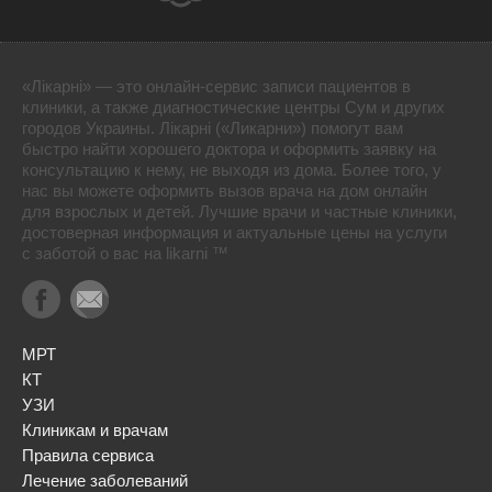
«Лікарні» — это онлайн-сервис записи пациентов в
клиники, а также диагностические центры Сум и других
городов Украины. Лікарні («Ликарни») помогут вам
быстро найти хорошего доктора и оформить заявку на
консультацию к нему, не выходя из дома. Более того, у
нас вы можете оформить вызов врача на дом онлайн
для взрослых и детей. Лучшие врачи и частные клиники,
достоверная информация и актуальные цены на услуги
с заботой о вас на likarni ™
МРТ
КТ
УЗИ
Клиникам и врачам
Правила сервиса
Лечение заболеваний