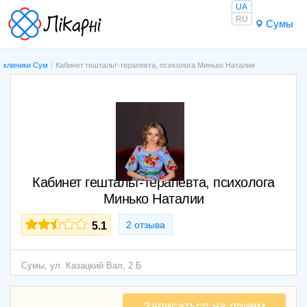
UA
RU
Сумы
клиники Сум
Кабинет гештальт-терапевта, психолога Минько Наталии
Кабинет гештальт-терапевта, психолога
Минько Наталии
2 отзыва
5.1
Сумы,
ул. Казацкий Вал, 2 Б
Записаться на прием