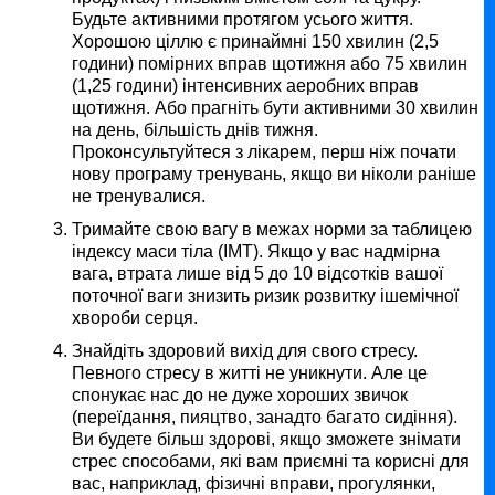
Будьте активними протягом усього життя.
Хорошою ціллю є принаймні 150 хвилин (2,5
години) помірних вправ щотижня або 75 хвилин
(1,25 години) інтенсивних аеробних вправ
щотижня. Або прагніть бути активними 30 хвилин
на день, більшість днів тижня.
Проконсультуйтеся з лікарем, перш ніж почати
нову програму тренувань, якщо ви ніколи раніше
не тренувалися.
Тримайте свою вагу в межах норми за таблицею
індексу маси тіла (ІМТ). Якщо у вас надмірна
вага, втрата лише від 5 до 10 відсотків вашої
поточної ваги знизить ризик розвитку ішемічної
хвороби серця.
Знайдіть здоровий вихід для свого стресу.
Певного стресу в житті не уникнути. Але це
спонукає нас до не дуже хороших звичок
(переїдання, пияцтво, занадто багато сидіння).
Ви будете більш здорові, якщо зможете знімати
стрес способами, які вам приємні та корисні для
вас, наприклад, фізичні вправи, прогулянки,