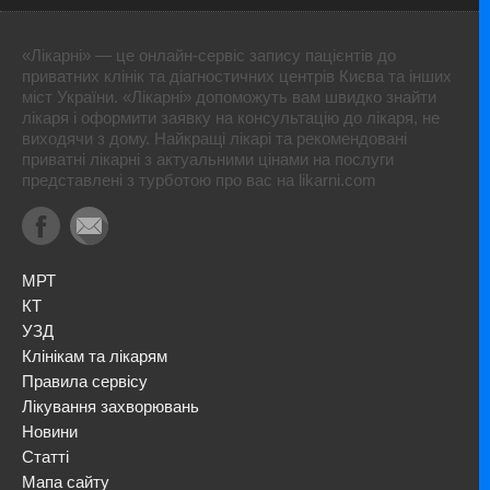
«Лікарні» — це онлайн-сервіс запису пацієнтів до
приватних клінік та діагностичних центрів Києва та інших
міст України. «Лікарні» допоможуть вам швидко знайти
лікаря і оформити заявку на консультацію до лікаря, не
виходячи з дому. Найкращі лікарі та рекомендовані
приватні лікарні з актуальними цінами на послуги
представлені з турботою про вас на likarni.com
МРТ
КТ
УЗД
Клінікам та лікарям
Правила сервісу
Лікування захворювань
Новини
Статті
Мапа сайту