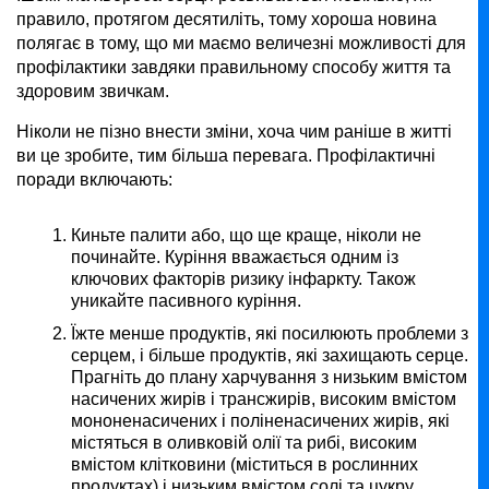
правило, протягом десятиліть, тому хороша новина
полягає в тому, що ми маємо величезні можливості для
профілактики завдяки правильному способу життя та
здоровим звичкам.
Ніколи не пізно внести зміни, хоча чим раніше в житті
ви це зробите, тим більша перевага. Профілактичні
поради включають:
Киньте палити або, що ще краще, ніколи не
починайте. Куріння вважається одним із
ключових факторів ризику інфаркту. Також
уникайте пасивного куріння.
Їжте менше продуктів, які посилюють проблеми з
серцем, і більше продуктів, які захищають серце.
Прагніть до плану харчування з низьким вмістом
насичених жирів і трансжирів, високим вмістом
мононенасичених і поліненасичених жирів, які
містяться в оливковій олії та рибі, високим
вмістом клітковини (міститься в рослинних
продуктах) і низьким вмістом солі та цукру.