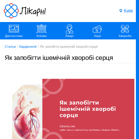
Київ
Діагностика
Клініки
Лікарі
Акції
Хвороби
Статьи
Кардіологія
Як запобігти ішемічній хворобі серця
Як запобігти ішемічній хворобі серця