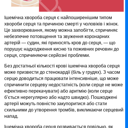
Ішемічна хвороба серця є найпоширенішим типом
хвороби серця та причиною смерті у чоловіків і жінок.
Це захворювання, якому можна запобігти, спричиняє
небезпечне потовщення та звуження коронарних
артерій — судин, які приносять кров до серця, — що
порушує надходження кисню та поживних речовин до
серця, спричиняючи серйозні проблеми.
Без достатньої кількості крові ішемічна хвороба серця
може призвести до стенокардії (біль у грудях). З часом
серцю доводиться працювати інтенсивніше, що може
спричинити серцеву недостатність (коли серце не може
ефективно перекачувати) або аритмію (коли серце
б’ється нерегулярно або надто швидко). Пошкоджені
артерії можуть повністю закупоритися або стати
схильними до утворення тромбів, викликаючи серцевий
напад.
Ішемічна хвороба серця розвивається повільно, як