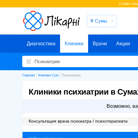
Cервіс паці
Сумы
Диагностика
Клиники
Врачи
Акции
Главная
Клиники Сум
Психиатрия
Клиники психиатрии в Сума
Возможно, ва
Консультация врача психиатра / психотерапевта