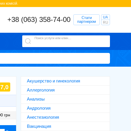
их комісій.
UA
+38 (063) 358-74-00
Стати
партнером
RU
Поиск услуги или клиники
Акушерство и гинекология
7,0
Аллергология
Анализы
Андрология
0 грн
Анестезиология
Вакцинация