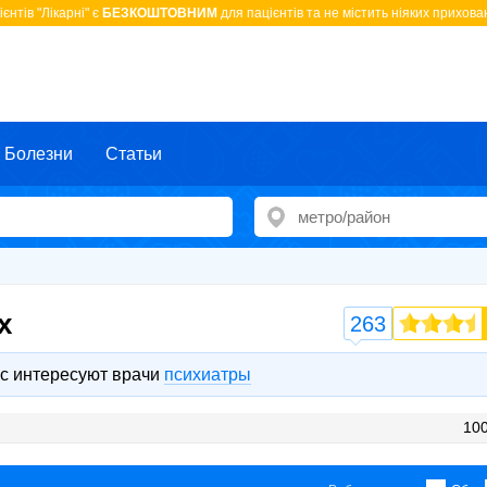
єнтів "Лікарні" є
БЕЗКОШТОВНИМ
для пацієнтів та не містить ніяких прихован
Болезни
Статьи
х
263
с интересуют врачи
психиатры
100