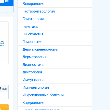
Вс
Венерология
Гастроэнтерология
Гематология
Генетика
Гинекология
Гомеопатия
Дерматовенерология
Дерматология
Диагностика
Диетология
Иммунология
Имплантология
0
Инфекционные болезни
Кардиология
м