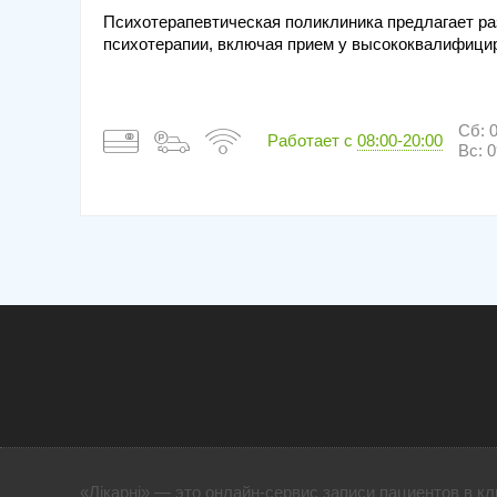
Психотерапевтическая поликлиника предлагает ра
психотерапии, включая прием у высококвалифицир
Сб: 0
Работает с
08:00-20:00
Вс: 0
«Лікарні» — это онлайн-сервис записи пациентов в кл