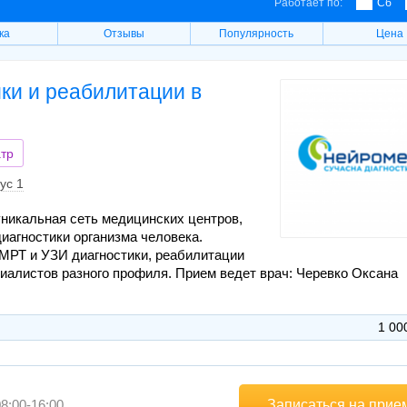
Работает по:
Сб
ка
Отзывы
Популярность
Цена
ки и реабилитации в
тр
ус 1
уникальная сеть медицинских центров,
агностики организма человека.
МРТ и УЗИ диагностики, реабилитации
циалистов разного профиля. Прием ведет врач: Черевко Оксана
1 00
Записаться на прие
8:00-16:00