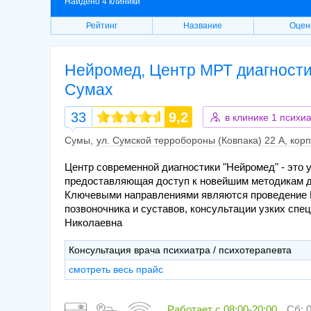
Найдено 4 клиники
Рейтинг
Название
Оцен
Нейромед, Центр МРТ диагности
Сумах
33
9,2
в клинике
1 психиа
Сумы
ул. Сумской терробороны (Ковпака) 22 А, корп
Центр современной диагностики "Нейромед" - это 
предоставляющая доступ к новейшим методикам ди
Ключевыми направлениями являются проведение 
позвоночника и суставов, консультации узких спе
Николаевна
Консультация врача психиатра / психотерапевта
смотреть весь прайс
Работает с
08:00-20:00
Сб: 0