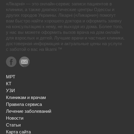
«Лікарні» — это онлайн-сервис записи пациентов в
клиники, а также диагностические центры Одессы и
других городов Украины. Лікарні («Ликарни») помогут
вам быстро найти хорошего доктора и оформить заявку
на консультацию к нему, не выходя из дома. Более того,
у нас вы можете оформить вызов врача на дом онлайн
для взрослых и детей. Лучшие врачи и частные клиники,
достоверная информация и актуальные цены на услуги
с заботой о вас на likarni ™
МРТ
КТ
УЗИ
Клиникам и врачам
Правила сервиса
Лечение заболеваний
Новости
Статьи
Карта сайта