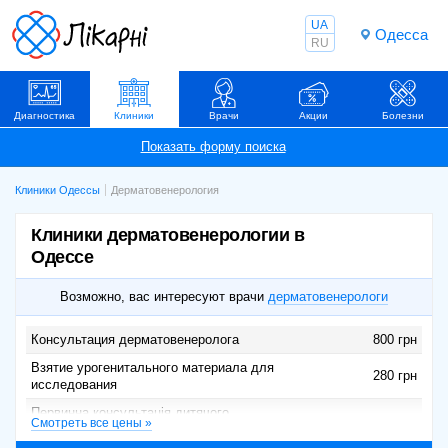
UA
Одесса
RU
Диагностика
Клиники
Врачи
Акции
Болезни
Клиники Одессы
Дерматовенерология
Клиники дерматовенерологии в
Одессе
Возможно, вас интересуют врачи
дерматовенерологи
Консультация дерматовенеролога
800 грн
Взятие урогенитального материала для
280 грн
исследования
Первинна консультація дитячого
1100 грн
Смотреть все цены »
дерматовенеролога