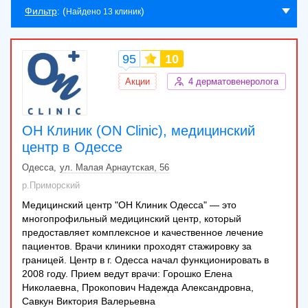
Первинна консультація дерматовенеролога
1100 грн
Фильтр
: (
)
Найдено 13 клиник
ОНЛАЙН-Повторный прием врача-
800 грн
дерматовенеролога
Консультация венеролога, дерматолога,
95
10
дерматовенеролога Татьяны
750 грн
Крупельницкой
Акции
4 дерматовенеролога
Консультация врача-дерматовенеролога с
850 грн
дерматоскопией
ОН Клиник (ON Clinic), медицинский
центр в Одессе
Одесса
ул. Малая Арнаутская, 56
р.Приморский
Медицинский центр "ОН Клиник Одесса" — это
многопрофильный медицинский центр, который
предоставляет комплексное и качественное лечение
пациентов. Врачи клиники проходят стажировку за
границей. Центр в г. Одесса начал функционировать в
2008 году. Прием ведут врачи: Горошко Елена
Николаевна, Прокопович Надежда Александровна,
Савкун Виктория Валерьевна