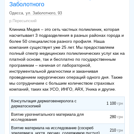
Заболотного
Одесса
ул. Заболотного, 93
р.Пересыпский
Клиника Медея – это сеть частных поликлиник, которая
насчитывает 3 подразделения в разных районах города и
более 50 специалистов разного профиля. Наша
компания существует уже 25 лет. Мы предоставляем
полный спектр медицинских поликлинических услуг как на
платной основе, так и бесплатно по государственным
программам – начиная от лабораторной,
инструментальной диагностики и заканчивая
проведением хирургических операций одного дня. Также
мы сотрудничаем с большим количеством страховых
компаний, таких как УСО, ИНГО, ARX, Уника и другие.
Консультация дерматовенеролога с
1 100
дерматоскопией
Взятие урогенитального материала для
280
исследования
Взятие материала на исследование (соскреб
210
эпидермиса, ногтя, ресниц, содержимое пустул)