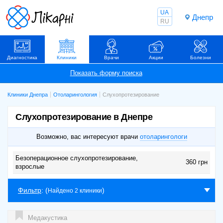
UA
Днепр
RU
Диагностика
Клиники
Врачи
Акции
Болезни
Клиники Днепра
Отоларингология
Слухопротезирование
Слухопротезирование в Днепре
Возможно, вас интересуют врачи
отоларингологи
Безоперационное слухопротезирование,
360 грн
взрослые
Фильтр
: (
)
Найдено 2 клиники
Медакустика