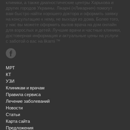
клиники, а также диагностические центры Харькова и
других городов Украины. Лікарні («Ликарни») помогут
вам быстро найти хорошего доктора и оформить заявку
на консультацию к нему, не выходя из дома. Более того,
у нас вы можете оформить вызов врача на дом онлайн
для взрослых и детей. Лучшие врачи и частные клиники,
достоверная информация и актуальные цены на услуги
с заботой о вас на likarni ™
МРТ
КТ
УЗИ
Клиникам и врачам
Правила сервиса
Лечение заболеваний
Новости
Статьи
Карта сайта
Предложения