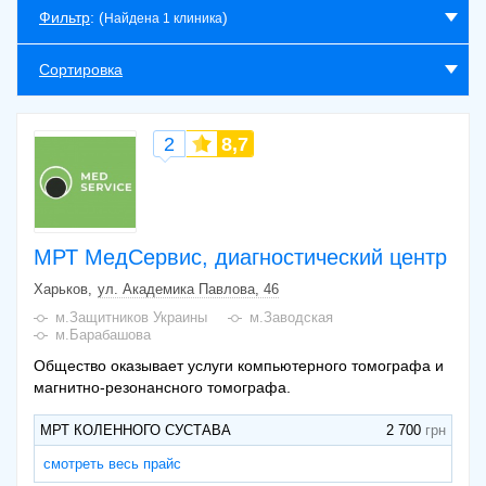
Фильтр
: (
)
Найдена 1 клиника
Сортировка
2
8,7
МРТ МедСервис, диагностический центр
Харьков
ул. Академика Павлова, 46
м.Защитников Украины
м.Заводская
м.Барабашова
Общество оказывает услуги компьютерного томографа и
магнитно-резонансного томографа.
МРТ КОЛЕННОГО СУСТАВА
2 700
смотреть весь прайс