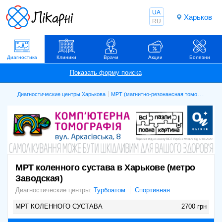
UA
Харьков
RU
Диагностика
Клиники
Врачи
Акции
Болезни
Диагностические центры Харькова
МРТ (магнитно-резонансная томография)
МРТ коленного сустава в Харькове (метро
Заводская)
Диагностические центры:
Турбоатом
Спортивная
МРТ КОЛЕННОГО СУСТАВА
2700 грн