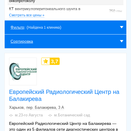
онкопротоколу
КТ вентрикулоперитонеального шунта в
750 грн
брюшной полости (дети до 18 лет)
Смотреть все цены »
КТ органов брюшной полости (печень,
1200 грн
поджелудочная железа, селезенка)
Фильтр
: (
)
Найдена 1 клиника
КТ органов брюшной полости (печень,
поджелудочная железа, селезенка) с в/в
2650 грн
Сортировка
контрастом
3,7
Европейский Радиологический Центр на
Балакирева
Харьков
пер. Балакирева, 3 А
м.23-го Августа
м.Ботанический сад
Европейский Радиологический Центр на Балакирева —
это один из 5 филиалов сети диагностических центров в