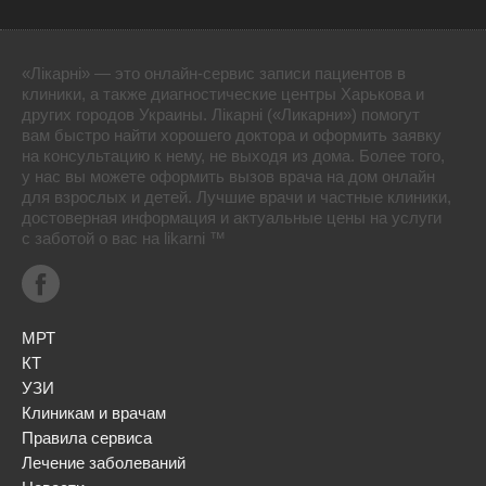
«Лікарні» — это онлайн-сервис записи пациентов в
клиники, а также диагностические центры Харькова и
других городов Украины. Лікарні («Ликарни») помогут
вам быстро найти хорошего доктора и оформить заявку
на консультацию к нему, не выходя из дома. Более того,
у нас вы можете оформить вызов врача на дом онлайн
для взрослых и детей. Лучшие врачи и частные клиники,
достоверная информация и актуальные цены на услуги
с заботой о вас на likarni ™
МРТ
КТ
УЗИ
Клиникам и врачам
Правила сервиса
Лечение заболеваний