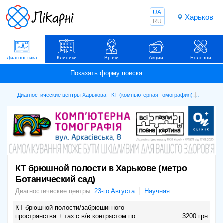
UA
Харьков
RU
Диагностика
Клиники
Врачи
Акции
Болезни
Диагностические центры Харькова
КТ (компьютерная томография)
КТ брюшн
КТ брюшной полости в Харькове (метро
Ботанический сад)
Диагностические центры:
23-го Августа
Научная
КТ брюшной полости/забрюшинного
пространства + таз с в/в контрастом по
3200 грн