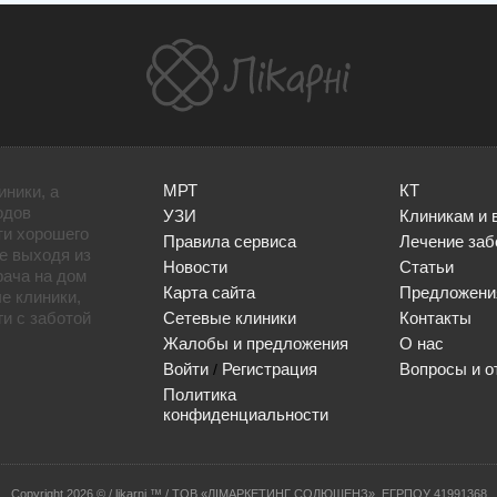
МРТ
КТ
иники, а
одов
УЗИ
Клиникам и 
ти хорошего
Правила сервиса
Лечение заб
не выходя из
Новости
Статьи
рача на дом
Карта сайта
Предложени
е клиники,
и с заботой
Сетевые клиники
Контакты
Жалобы и предложения
О нас
Войти
Регистрация
Вопросы и о
/
Политика
конфиденциальности
Сopyright 2026 © / likarni ™ / ТОВ «ЛІМАРКЕТИНГ СОЛЮШЕНЗ», ЕГРПОУ 41991368