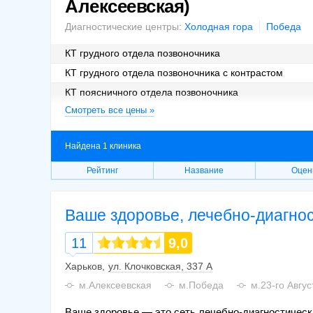
Алексеевская)
Диагностические центры:
Холодная гора
Победа
КТ грудного отдела позвоночника
КТ грудного отдела позвоночника с контрастом
КТ поясничного отдела позвоночника
Смотреть все цены »
КТ поясничного отдела позвоночника с контрастом
КТ шейного отдела позвоночника
Найдена 1 клиника
Рейтинг
Название
Оцен
Ваше здоровье, лечебно-диагнос
11
9,0
Харьков
ул. Клочковская, 337 А
м.Алексеевская
м.Победа
м.23-го Авгус
Ваше здоровье — это сеть лечебно-диагностическ