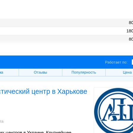
80
180
80
180
80
Работает по:
ка
Отзывы
Популярность
Цена
тический центр в Харькове
та
их центров в Украине. Крупнейшее