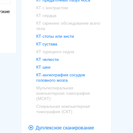
КТ придаточных пазух носа
КТ с контрастом
узкие
КТ сердца
КТ скрининг обследование всего
тела
КТ стопы или кисти
КТ сустава
КТ турецкого седла
КТ челюсти
КТ шеи
КТ-ангиография сосудов
головного мозга
Мультиспиральная
компьютерная томография
(МСКТ)
Спиральная компьютерная
томография (СКТ)
Дуплексное сканирование