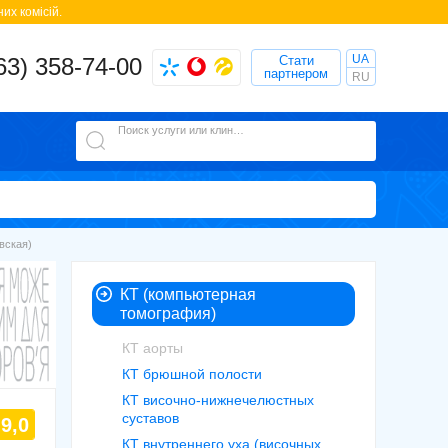
их комісій.
UA
63) 358-74-00
Стати
партнером
RU
Поиск услуги или клиники
вская)
КТ (компьютерная
томография)
КТ аорты
КТ брюшной полости
КТ височно-нижнечелюстных
суставов
9,0
КТ внутреннего уха (височных