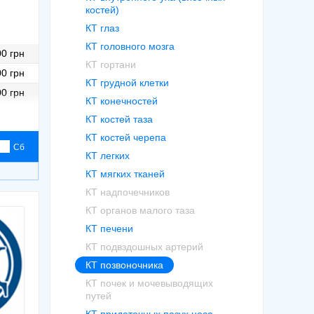
костей)
КТ глаз
КТ головного мозга
0 грн
КТ гортани
0 грн
КТ грудной клетки
0 грн
КТ конечностей
0 грн
КТ костей таза
0 грн
КТ костей черепа
Сб
КТ легких
КТ мягких тканей
КТ надпочечников
КТ органов малого таза
КТ печени
КТ подвздошных артерий
КТ позвоночника
КТ почек и мочевыводящих
путей