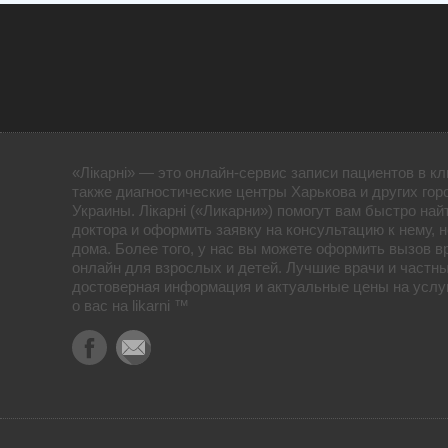
«Лікарні» — это онлайн-сервис записи пациентов в кл
также диагностические центры Харькова и других гор
Украины. Лікарні («Ликарни») помогут вам быстро най
доктора и оформить заявку на консультацию к нему, 
дома. Более того, у нас вы можете оформить вызов в
онлайн для взрослых и детей. Лучшие врачи и частны
достоверная информация и актуальные цены на услуг
о вас на likarni ™