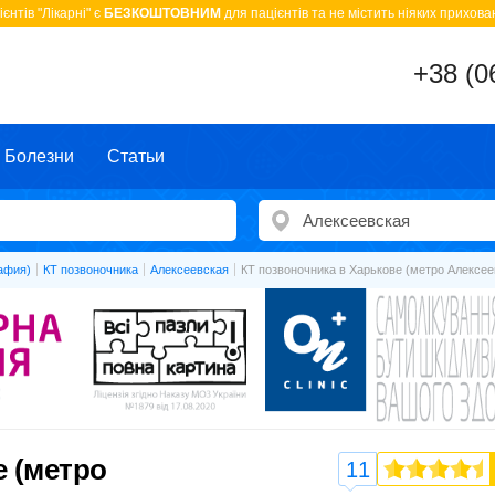
єнтів "Лікарні" є
БЕЗКОШТОВНИМ
для пацієнтів та не містить ніяких прихован
+38 (0
Болезни
Статьи
афия)
КТ позвоночника
Алексеевская
КТ позвоночника в Харькове (метро Алексее
е (метро
11