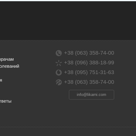
+38 (063) 358-74-00
врачам
+38 (096) 388-18-99
олеваний
+38 (095) 751-31-63
я
+38 (063) 358-74-00
info@likarni.com
тветы