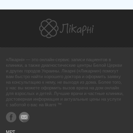
«Лікарні» — это онлайн-сервис записи пациентов в
клиники, а также диагностические центры Белой Церкви
и других городов Украины. Лікарні («Ликарни») помогут
вам быстро найти хорошего доктора и оформить заявку
на консультацию к нему, не выходя из дома. Более того,
у нас вы можете оформить вызов врача на дом онлайн
для взрослых и детей. Лучшие врачи и частные клиники,
достоверная информация и актуальные цены на услуги
с заботой о вас на likarni ™
МРТ