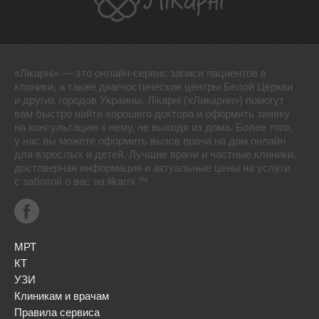
«Лікарні» — это онлайн-сервис записи пациентов в
клиники, а также диагностические центры Белой Церкви
и других городов Украины. Лікарні («Ликарни») помогут
вам быстро найти хорошего доктора и оформить заявку
на консультацию к нему, не выходя из дома. Более того,
у нас вы можете оформить вызов врача на дом онлайн
для взрослых и детей. Лучшие врачи и частные клиники,
достоверная информация и актуальные цены на услуги
с заботой о вас на likarni ™
МРТ
КТ
УЗИ
Клиникам и врачам
Правила сервиса