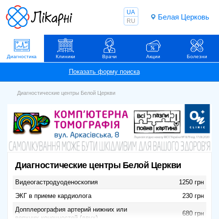
UA
Белая Церковь
RU
Диагностика
Клиники
Врачи
Акции
Болезни
Диагностические центры Белой Церкви
Диагностические центры Белой Церкви
Видеогастродуоденоскопия
1250 грн
ЭКГ в приеме кардиолога
230 грн
Допплерография артерий нижних или
680 грн
верхних конечностей (двух)