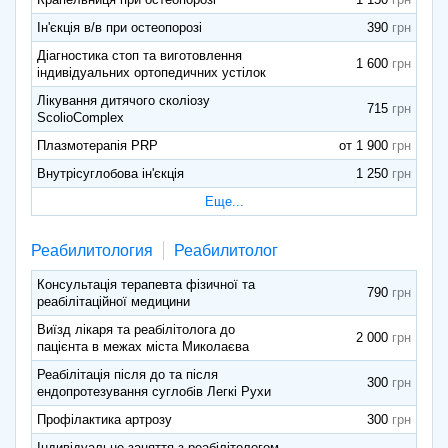
Ін'єкція в/в при остеопорозі
390
Діагностика стоп та виготовлення
1 600
індивідуальних ортопедичних устілок
Лікування дитячого сколіозу
715
ScolioComplex
Плазмотерапія PRP
от 1 900
Внутрісуглобова ін'єкція
1 250
Еще...
Реабилитология
Реабилитолог
Консультація терапевта фізичної та
790
реабілітаційної медицини
Виїзд лікаря та реабілітолога до
2 000
пацієнта в межах міста Миколаєва
Реабілітація після до та після
300
ендопротезування суглобів Легкі Рухи
Профілактика артрозу
300
Індивідуальне заняття з реабілітологом