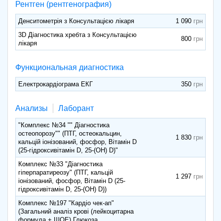
Рентген (рентгенография)
Денситометрія з Консультацією лікаря
1 090
3D Діагностика хребта з Консультацією
800
лікаря
Функциональная диагностика
Електрокардіограма ЕКГ
350
Анализы
Лаборант
"Комплекс №34 "" Діагностика
остеопорозу"" (ПТГ, остеокальцин,
1 830
кальцій іонізований, фосфор, Вітамін D
(25-гідроксивітамін D, 25-(OH) D)"
Комплекс №33 "Діагностика
гіперпаратиреозу" (ПТГ, кальцій
1 297
іонізований, фосфор, Вітамін D (25-
гідроксивітамін D, 25-(OH) D))
Комплекс №197 "Кардіо чек-ап"
(Загальний аналіз крові (лейкоцитарна
формула + ШОЕ),Глюкоза