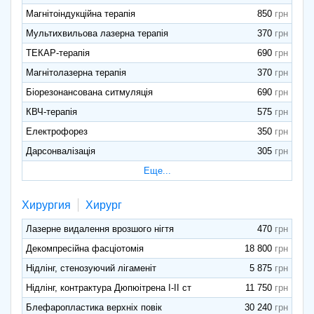
Магнітоіндукційна терапія
850
Мультихвильова лазерна терапія
370
ТЕКАР-терапія
690
Магнітолазерна терапія
370
Біорезонансована ситмуляція
690
КВЧ-терапія
575
Електрофорез
350
Дарсонвалізація
305
Еще...
Хирургия
Хирург
Лазерне видалення врозшого нігтя
470
Декомпресійна фасціотомія
18 800
Нідлінг, стенозуючий лігаменіт
5 875
Нідлінг, контрактура Дюпюітрена І-ІІ ст
11 750
Блефаропластика верхніх повік
30 240