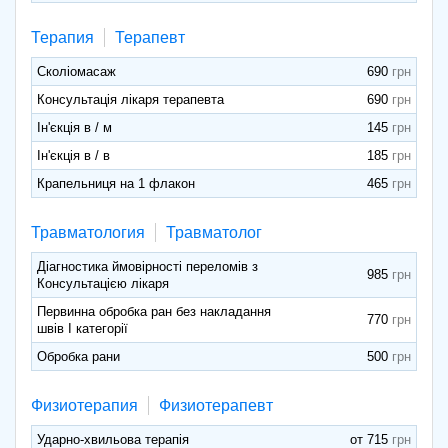
Терапия
Терапевт
Сколіомасаж
690
Консультація лікаря терапевта
690
Ін'єкція в / м
145
Ін'єкція в / в
185
Крапельниця на 1 флакон
465
Травматология
Травматолог
Діагностика ймовірності переломів з
985
Консультацією лікаря
Первинна обробка ран без накладання
770
швів І категорії
Обробка рани
500
Физиотерапия
Физиотерапевт
Ударно-хвильова терапія
от 715