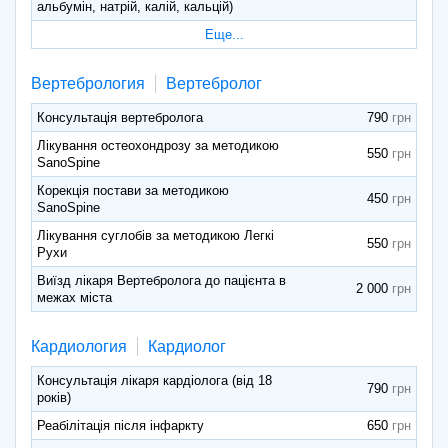
альбумін, натрій, калій, кальцій)
Еще...
Вертебрология
Вертебролог
Консультація вертебролога
790
Лікування остеохондрозу за методикою
550
SanoSpine
Корекція постави за методикою
450
SanoSpine
Лікування суглобів за методикою Легкі
550
Рухи
Виїзд лікаря Вертебролога до пацієнта в
2 000
межах міста
Кардиология
Кардиолог
Консультація лікаря кардіолога (від 18
790
років)
Реабілітація після інфаркту
650