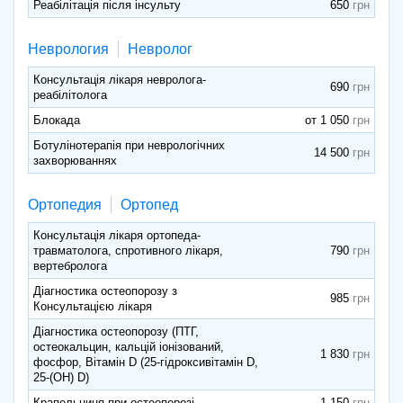
Реабілітація після інсульту
650
Неврология
Невролог
Консультація лікаря невролога-
690
реабілітолога
Блокада
от 1 050
Ботулінотерапія при неврологічних
14 500
захворюваннях
Ортопедия
Ортопед
Консультація лікаря ортопеда-
травматолога, спротивного лікаря,
790
вертебролога
Діагностика остеопорозу з
985
Консультацією лікаря
Діагностика остеопорозу (ПТГ,
остеокальцин, кальцій іонізований,
1 830
фосфор, Вітамін D (25-гідроксивітамін D,
25-(OH) D)
Крапельниця при остеопорозі
1 150