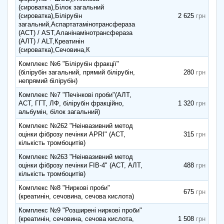
(сироватка),Білок загальний
(сироватка),Білірубін
2 625
загальний,Аспартатамінотрансфераза
(АСТ) / AST,Аланінамінотрансфераза
(АЛТ) / ALT,Креатинін
(сироватка),Сечовина,К
Комплекс №6 "Білірубін фракції"
(білірубін загальний, прямий білірубін,
280
непрямий білірубін)
Комплекс №7 "Печінкові проби"(АЛТ,
АСТ, ГГТ, ЛФ, білірубін фракційно,
1 320
альбумін, білок загальний)
Комплекс №262 "Неінвазивний метод
оцінки фіброзу печінки APRI" (АСТ,
315
кількість тромбоцитів)
Комплекс №263 "Неінвазивний метод
оцінки фіброзу печінки FIB-4" (АСТ, АЛТ,
488
кількість тромбоцитів)
Комплекс №8 "Ниркові проби"
675
(креатинін, сечовина, сечова кислота)
Комплекс №9 "Розширені ниркові проби"
(креатинін, сечовина, сечова кислота,
1 508