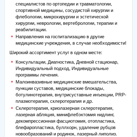
специалистов по ортопедии и травматологии,
спортивной медицины, сосудистой хирургии и
флебологии, микрохирургии и эстетической
хирургии, неврологии, вертебрологии, терапии и
реабилитации.
Направления на госпитализацию в другие
медицинские учреждения, в случае необходимости!
Широкий ассортимент услуг в одном месте:
Консультации, Диагностика, Дневной стационар,
Индивидуальный подход, Индивидуальные
программы лечения.
Малоинвазивные медицинские вмешательства,
пункции суставов, медицинские блокады,
ботулинотерапия, внутрисуставные инъекции, PRP-
плазмотерапия, склеротерапия и др.
Склеротерапия, криолазерная склеротерапия,
лазерная абляция, минифлебэктомия нидлинг,
декомпрессионная фасциотомия, отопластика,
блефаропластика, буллхорн, удаление рубцов
новообразований и родинок, лазерный липолиз.