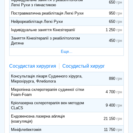
650
Легкі Рухи з гімнастикою
Постравматична реабілітація Легкі Рухи
950
Нейрореабілітаця Легкі Рухи
650
Індивідуальне заняття Кінезітерапії
1 250
Заняття Кінезітерапії з реабілітологом
450
Дитяче
Еще...
Сосудистая хирургия
Сосудистый хирург
Консультація лікаря Судинного хірурга,
890
Мікрохірурга, Флеболога
Мікропінна склеротерапія судинної сітки
4 700
Foam-Foam
Кріолазерна склеротерапія вен методом
9 400
CLaCS
Ендовенозна лазерна абляція
21 150
(коагуляція)
Мініфлебектомія
11 750