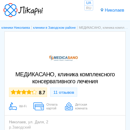
UA
RU
Николаев
клиники Николаева
клиники в Заводском районе
МЕДИКАСАНО, клиника комплексного консервативного лечения
МЕДИКАСАНО, клиника комплексного
консервативного лечения
11 отзывов
8.7
Оплата
Детская
Wi-Fi
картой
комната
Николаев,
ул. Даля, 2
р.Заводский