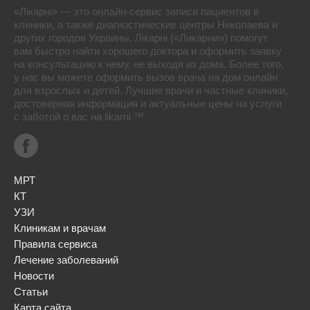
«Лікарні» — это онлайн-сервис записи пациентов в
клиники, а также диагностические центры Николаева и
других городов Украины. Лікарні («Ликарни») помогут
вам быстро найти хорошего доктора и оформить заявку
на консультацию к нему, не выходя из дома. Более того,
у нас вы можете оформить вызов врача на дом онлайн
для взрослых и детей. Лучшие врачи и частные клиники,
достоверная информация и актуальные цены на услуги
с заботой о вас на likarni ™
МРТ
КТ
УЗИ
Клиникам и врачам
Правила сервиса
Лечение заболеваний
Новости
Статьи
Карта сайта