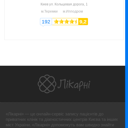
Киев
ул. Кольцевая дорога, 1
м.Теремки
м.Ипподром
192
9,2
«Лікарні» — це онлайн-сервіс запису пацієнтів до
приватних клінік та діагностичних центрів Києва та інших
міст України. «Лікарні» допоможуть вам швидко знайти