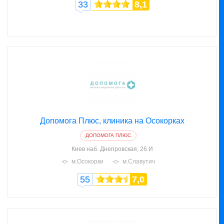
33
8,1
Допомога Плюс, клиника на Осокорках
ДОПОМОГА ПЛЮС
Киев
наб. Днепровская, 26 И
м.Осокорки
м.Славутич
55
7,0