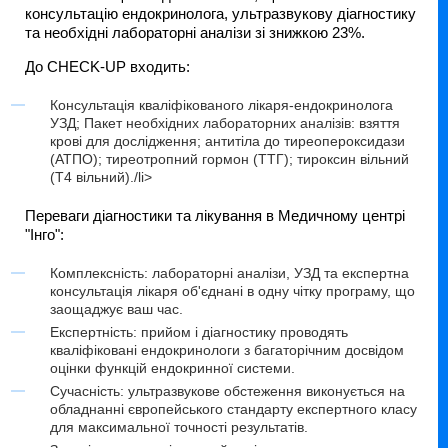
консультацію ендокринолога, ультразвукову діагностику
та необхідні лабораторні аналізи зі знижкою 23%.
До CHECK-UP входить:
Консультація кваліфікованого лікаря-ендокринолога
УЗД; Пакет необхідних лабораторних аналізів: взяття
крові для дослідження; антитіла до тиреопероксидази
(АТПО); тиреотропний гормон (TТГ); тироксин вільний
(T4 вільний)./li>
Переваги діагностики та лікування в Медичному центрі
"Інго":
Комплексність: лабораторні аналізи, УЗД та експертна
консультація лікаря об'єднані в одну чітку програму, що
заощаджує ваш час.
Експертність: прийом і діагностику проводять
кваліфіковані ендокринологи з багаторічним досвідом
оцінки функцій ендокринної системи.
Сучасність: ультразвукове обстеження виконується на
обладнанні європейського стандарту експертного класу
для максимальної точності результатів.