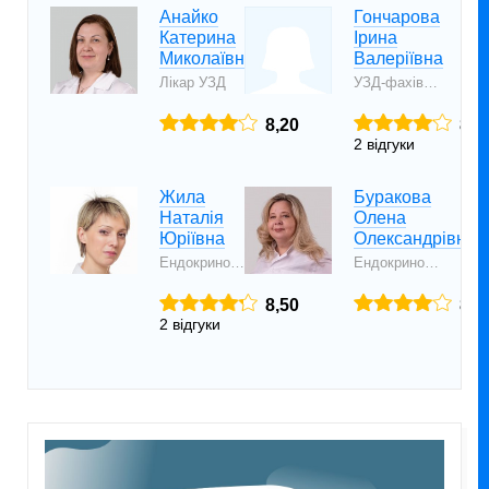
Анайко
Гончарова
Катерина
Ірина
Миколаївна
Валеріївна
Лікар УЗД
УЗД-фахівець
8,20
8,2
2 відгуки
Жила
Буракова
Наталія
Олена
Юріївна
Олександрівна
Ендокринолог дитячий, лікар УЗД
Ендокринолог, терапевт
8,50
8,1
2 відгуки