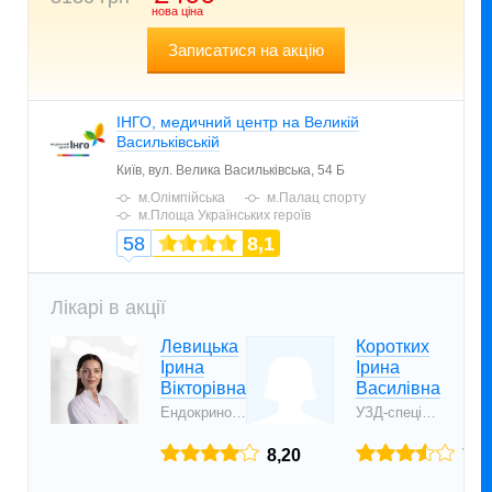
нова ціна
Записатися на акцію
ІНГО, медичний центр на Великій
Васильківській
Київ,
вул. Велика Васильківська, 54 Б
м.Олімпійська
м.Палац спорту
м.Площа Українських героїв
58
8,1
Лікарі в акції
Левицька
Коротких
Ірина
Ірина
Вікторівна
Василівна
Ендокринолог
УЗД-спеціаліст
8,20
7,1