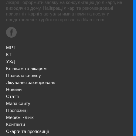
лікаря і оформити заявку на консультацію до лікаря, не
виходячи з дому. Найкращі лікарі та рекомендовані
приватні лікарні з актуальними цінами на послуги
представлені з турботою про вас на likarni.com
МРТ
КТ
УЗД
Клінікам та лікарям
Правила сервісу
Лікування захворювань
Новини
Статті
Мапа сайту
Пропозиції
Мережі клінік
Контакти
Скарги та пропозиції