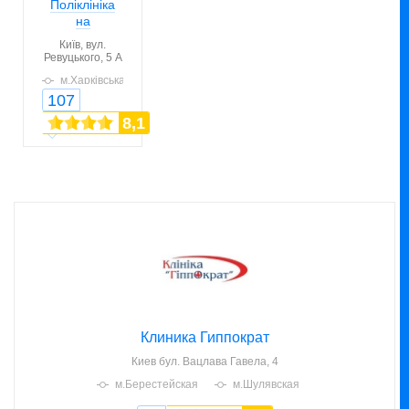
Поліклініка
на
Ревуцького -
Київ,
вул.
Медичний
Ревуцького, 5 А
центр
м.Харківська
«ІНГО»
м.Дарниця
107
м.Позняки
8,1
Клиника Гиппократ
Киев
бул. Вацлава Гавела, 4
м.Берестейская
м.Шулявская