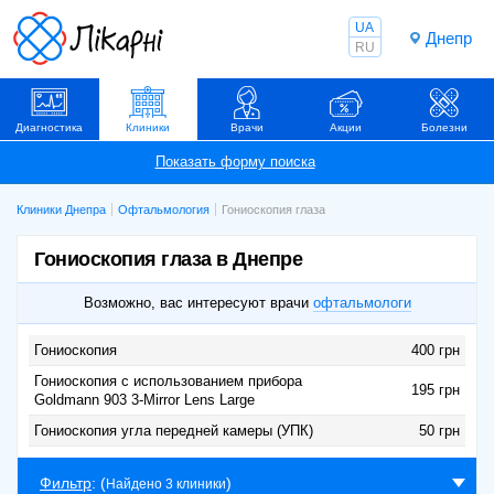
UA
Днепр
RU
Диагностика
Клиники
Врачи
Акции
Болезни
Клиники Днепра
Офтальмология
Гониоскопия глаза
Гониоскопия глаза в Днепре
Возможно, вас интересуют врачи
офтальмологи
Гониоскопия
400 грн
Гониоскопия с использованием прибора
195 грн
Goldmann 903 3-Mirror Lens Large
Гониоскопия угла передней камеры (УПК)
50 грн
Фильтр
: (
)
Найдено 3 клиники