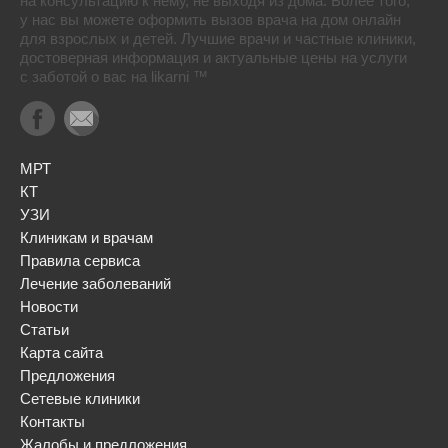
на консультацию к нему, не выходя из дома. Более того,
у нас вы можете оформить вызов врача на дом онлайн
для взрослых и детей. Лучшие врачи и частные клиники,
достоверная информация и актуальные цены на услуги
с заботой о вас на likarni ™
МРТ
КТ
УЗИ
Клиникам и врачам
Правила сервиса
Лечение заболеваний
Новости
Статьи
Карта сайта
Предложения
Сетевые клиники
Контакты
Жалобы и предложения