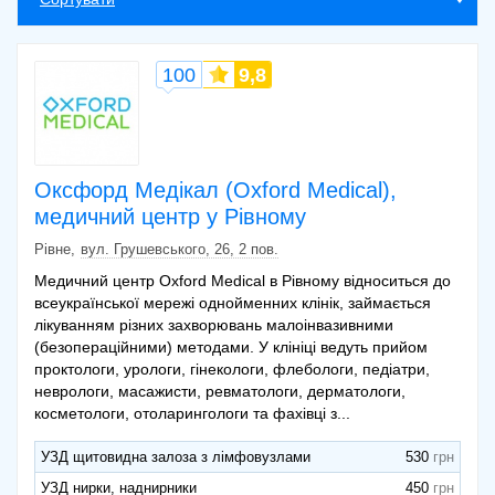
шкіра, підшкірна клітковина, лімфовузли,
230 грн.
м’язи, зв’язки)
УЗД будь якого одного органу
250 грн.
100
9,8
УЗД легень
450 грн.
УЗД нирок сечового міхура,передміхурової
500 грн.
залози з визначенням залишкової сечі
УЗД яєчок,сім'яних канатиків,статевого
450 грн.
Оксфорд Медікал (Oxford Medical),
члена
медичний центр у Рівному
УЗД поверхнево розташованих структур (
шкіра, підшкірна клітковина, лімфовузли,
250 грн.
Рівне
вул. Грушевського, 26, 2 пов.
м"язи, зв"язки) (діти до 12 років)
Медичний центр Oxford Medical в Рівному відноситься до
УЗД будь якого одного органу (діти до 12
всеукраїнської мережі однойменних клінік, займається
200 грн.
років)
лікуванням різних захворювань малоінвазивними
(безопераційними) методами. У клініці ведуть прийом
проктологи, урологи, гінекологи, флебологи, педіатри,
неврологи, масажисти, ревматологи, дерматологи,
косметологи, отоларингологи та фахівці з...
УЗД щитовидна залоза з лімфовузлами
530
УЗД нирки, наднирники
450