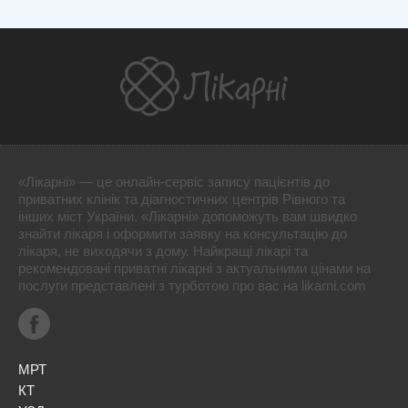
«Лікарні» — це онлайн-сервіс запису пацієнтів до
приватних клінік та діагностичних центрів Рівного та
інших міст України. «Лікарні» допоможуть вам швидко
знайти лікаря і оформити заявку на консультацію до
лікаря, не виходячи з дому. Найкращі лікарі та
рекомендовані приватні лікарні з актуальними цінами на
послуги представлені з турботою про вас на likarni.com
МРТ
КТ