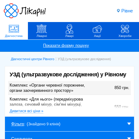
Рівне
Діагностика
Лікарні
Лікарі
Акції
Хвороби
Діагностичні центри Рівного
УЗД (ультразвукове дослідження)
УЗД (ультразвукове дослідження) у Рівному
Комплекс «Органи черевної порожнини,
850 грн.
органи заочеревинного простору»
Комплекс «Для нього» (передміхурова
залоза, сечовий міхур, сім’яні міхурці,
550 грн.
щитовидна залоза з лімфовузлами на
Дивитися всі ціни »
вибір)
Комплекс «Судини нижніх кінцівок + колінні
Фільтр
: (
)
Знайдено 9 клінік
500 грн.
суглоби»
УЗД поверхнево розташованих структур (
Сортувати