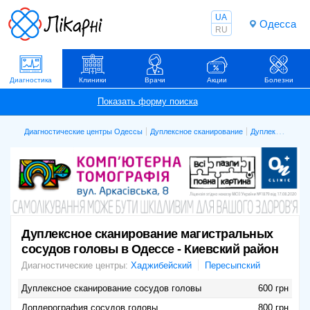
UA
Одесса
RU
Диагностика
Клиники
Врачи
Акции
Болезни
Диагностические центры Одессы
Дуплексное сканирование
Дуплексное сканирование магистральных сосудов головы
Дуплексное сканирование магистральных
сосудов головы в Одессе - Киевский район
Диагностические центры:
Хаджибейский
Пересыпский
Дуплексное сканирование сосудов головы
600 грн
Доплерография сосудов головы
800 грн