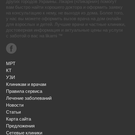
других городов Украины. Лікарні («Ликарни») помогут
вам быстро найти хорошего доктора и оформить заявку
на консультацию к нему, не выходя из дома. Более того,
у нас вы можете оформить вызов врача на дом онлайн
для взрослых и детей. Лучшие врачи и частные клиники,
достоверная информация и актуальные цены на услуги
с заботой о вас на likarni ™
МРТ
КТ
УЗИ
Клиникам и врачам
Правила сервиса
Лечение заболеваний
Новости
Статьи
Карта сайта
Предложения
Сетевые клиники