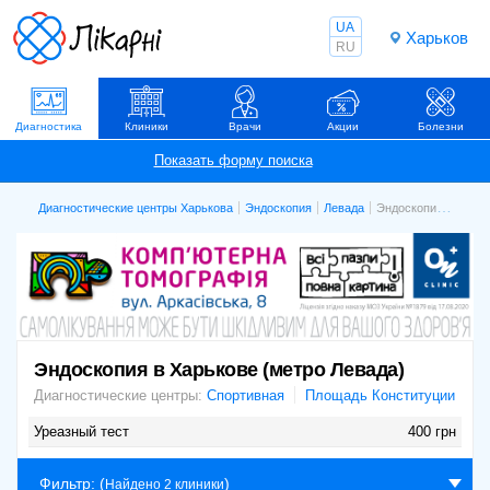
UA
Харьков
RU
Диагностика
Клиники
Врачи
Акции
Болезни
Диагностические центры Харькова
Эндоскопия
Левада
Эндоскопия в Харькове (метро Левада)
Эндоскопия в Харькове (метро Левада)
Диагностические центры:
Спортивная
Площадь Конституции
Уреазный тест
400 грн
Фильтр
: (
)
Найдено 2 клиники