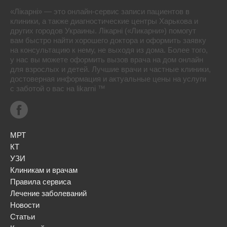
«Лікарні» — это онлайн-сервис записи пациентов в
клиники, а также диагностические центры Харькова и
других городов Украины. Лікарні («Ликарни») помогут
вам быстро найти хорошего доктора и оформить заявку
на консультацию к нему, не выходя из дома. Более того,
у нас вы можете оформить вызов врача на дом онлайн
для взрослых и детей. Лучшие врачи и частные клиники,
достоверная информация и актуальные цены на услуги
с заботой о вас на likarni ™
МРТ
КТ
УЗИ
Клиникам и врачам
Правила сервиса
Лечение заболеваний
Новости
Статьи