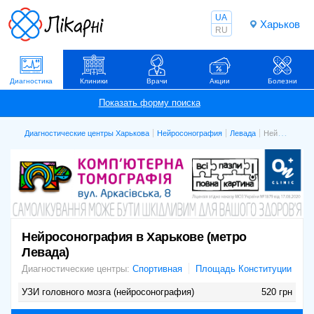
UA
Харьков
RU
Диагностика
Клиники
Врачи
Акции
Болезни
Диагностические центры Харькова
Нейросонография
Левада
Нейросонография в Харькове (метро Левада)
Нейросонография в Харькове (метро
Левада)
Диагностические центры:
Спортивная
Площадь Конституции
УЗИ головного мозга (нейросонография)
520 грн