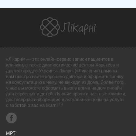
«Лікарні» — это онлайн-сервис записи пациентов в
клиники, а также диагностические центры Харькова и
других городов Украины. Лікарні («Ликарни») помогут
вам быстро найти хорошего доктора и оформить заявку
на консультацию к нему, не выходя из дома. Более того,
у нас вы можете оформить вызов врача на дом онлайн
для взрослых и детей. Лучшие врачи и частные клиники,
достоверная информация и актуальные цены на услуги
с заботой о вас на likarni ™
МРТ