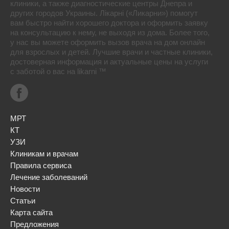
клиники, а также диагностические центры Днепра и
других городов Украины. Лікарні («Ликарни») помогут
вам быстро найти хорошего доктора и оформить заявку
на консультацию к нему, не выходя из дома. Более того,
у нас вы можете оформить вызов врача на дом онлайн
для взрослых и детей. Лучшие врачи и частные клиники,
достоверная информация и актуальные цены на услуги
с заботой о вас на likarni ™
МРТ
КТ
УЗИ
Клиникам и врачам
Правила сервиса
Лечение заболеваний
Новости
Статьи
Карта сайта
Предложения