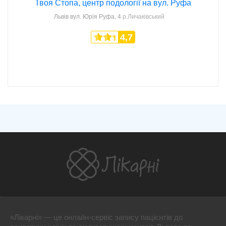
Твоя Стопа, центр подології на вул. Руфа
Львів
вул. Юрія Руфа, 4
р.Личаківський
4,7
«Лікарні» — це онлайн-сервіс запису пацієнтів до