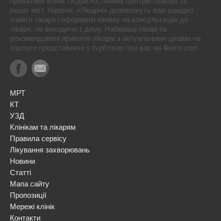
приватних клінік та діагностичних центрів Львова та
інших міст України. «Лікарні» допоможуть вам швидко
знайти лікаря і оформити заявку на консультацію до
лікаря, не виходячи з дому. Найкращі лікарі та
рекомендовані приватні лікарні з актуальними цінами на
послуги представлені з турботою про вас на likarni.com
МРТ
КТ
УЗД
Клінікам та лікарям
Правила сервісу
Лікування захворювань
Новини
Статті
Мапа сайту
Пропозиції
Мережі клінік
Контакти