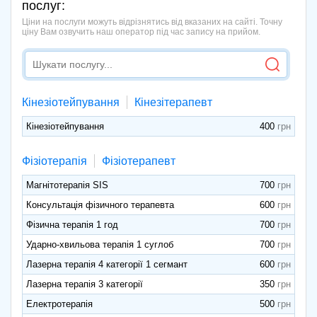
послуг:
Ціни на послуги можуть відрізнятись від вказаних на сайті. Точну
ціну Вам озвучить наш оператор під час запису на прийом.
Кінезіотейпування
Кінезітерапевт
Кінезіотейпування
400
Фізіотерапія
Фізіотерапевт
Магнітотерапія SIS
700
Консультація фізичного терапевта
600
Фізична терапія 1 год
700
Ударно-хвильова терапія 1 суглоб
700
Лазерна терапія 4 категорії 1 сегмант
600
Лазерна терапія 3 категорії
350
Електротерапія
500