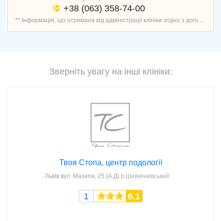
+38 (063) 358-74-00
** Інформація, що отримана від адміністрації клініки згідно з договором про надання послуг запису пацієнтів, перевірена і актуальна.
Зверніть увагу на інші клініки:
Твоя Стопа, центр подології
Львів
вул. Мазепи, 25 (А,Д)
р.Шевченківський
1
6,1