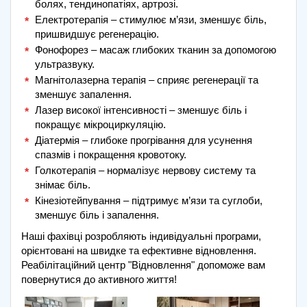
болях, тендинопатіях, артрозі.
Електротерапія – стимулює м’язи, зменшує біль,
пришвидшує регенерацію.
Фонофорез – масаж глибоких тканин за допомогою
ультразвуку.
Магнітолазерна терапія – сприяє регенерації та
зменшує запалення.
Лазер високої інтенсивності – зменшує біль і
покращує мікроциркуляцію.
Діатермія – глибоке прогрівання для усунення
спазмів і покращення кровотоку.
Голкотерапія – нормалізує нервову систему та
знімає біль.
Кінезіотейпування – підтримує м’язи та суглоби,
зменшує біль і запалення.
Наші фахівці розробляють індивідуальні програми,
орієнтовані на швидке та ефективне відновлення.
Реабілітаційний центр "Відновлення" допоможе вам
повернутися до активного життя!