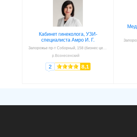
Мед
Кабинет гинеколога, УЗИ-
специалиста Амро И. Г.
Запоро
Запорожье
пр-т Соборный, 158 (бизнес центр "Форум", оф. 258)
р.Вознесенский
2
8,1