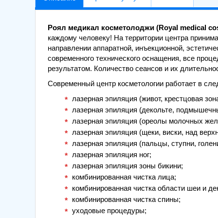
Роял медикал косметолоджи (Royal medical co
каждому человеку! На территории центра приним
направлении аппаратной, инъекционной, эстетиче
современного технического оснащения, все проц
результатом. Количество сеансов и их длительнос
Современный центр косметологии работает в сл
лазерная эпиляция (живот, крестцовая зона
лазерная эпиляция (декольте, подмышечны
лазерная эпиляция (ореолы молочных желе
лазерная эпиляция (щеки, виски, над верхн
лазерная эпиляция (пальцы, ступни, голени
лазерная эпиляция ног;
лазерная эпиляция зоны бикини;
комбинированная чистка лица;
комбинированная чистка области шеи и де
комбинированная чистка спины;
уходовые процедуры;