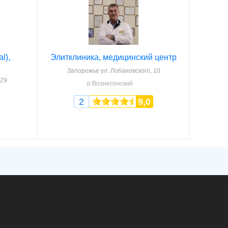
l),
Элитклиника, медицинский центр
Запорожье
ул. Лобановского, 10
129
р.Вознесенский
2
9,0