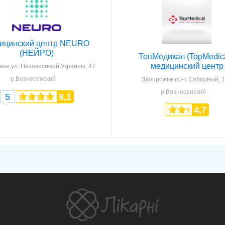
ицинский центр NEURO
(НЕЙРО)
ТопМедикал (TopMedica
медицинский центр
жье
ул. Независимой Украины, 47
р.Вознесенский
Запорожье
пр-т Соборный, 
р.Вознесенский
5
8,1
4,7