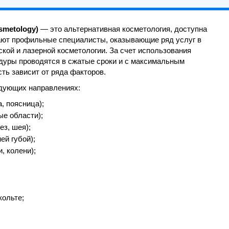
smetology)
— это альтернативная косметология, доступна
ают профильные специалисты, оказывающие ряд услуг в
ской и лазерной косметологии. За счет использования
едуры проводятся в сжатые сроки и с максимальным
ть зависит от ряда факторов.
едующих направлениях:
, поясница);
е области);
з, шея);
ей губой);
, колени);
кольте;