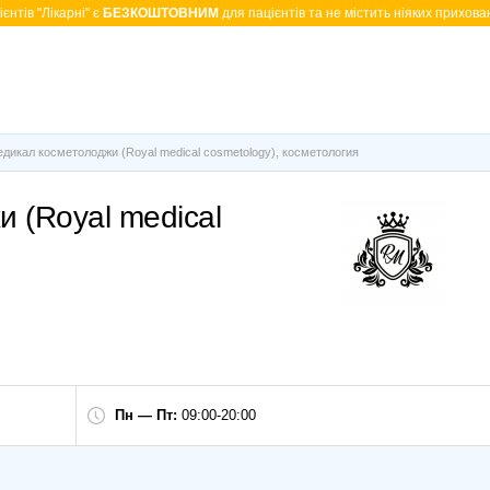
єнтів "Лікарні" є
БЕЗКОШТОВНИМ
для пацієнтів та не містить ніяких прихован
дикал косметолоджи (Royal medical cosmetology), косметология
 (Royal medical
Пн — Пт:
09:00-20:00