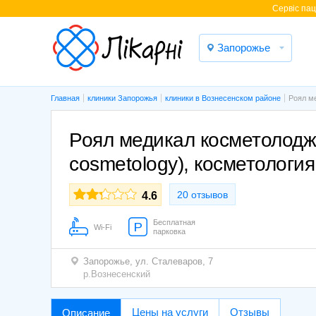
Cервіс паці
Запорожье
Главная
клиники Запорожья
клиники в Вознесенском районе
Роял ме
Роял медикал косметолоджи
cosmetology), косметология
20 отзывов
4.6
Бесплатная
Wi-Fi
парковка
Запорожье,
ул. Сталеваров, 7
р.Вознесенский
Цены на услуги
Отзывы
Описание