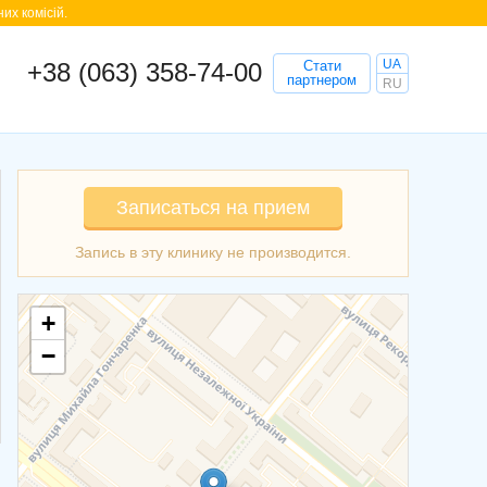
их комісій.
UA
+38 (063) 358-74-00
Стати
партнером
RU
Записаться на прием
+
−