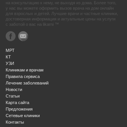
на консультацию к нему, не выходя из дома. Более того,
у нас вы можете оформить вызов врача на дом онлайн
для взрослых и детей. Лучшие врачи и частные клиники,
достоверная информация и актуальные цены на услуги
с заботой о вас на likarni ™
МРТ
КТ
УЗИ
Клиникам и врачам
Правила сервиса
Лечение заболеваний
Новости
Статьи
Карта сайта
Предложения
Сетевые клиники
Контакты