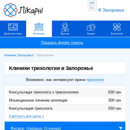
UA
RU
Запорожье
Диагностика
Клиники
Врачи
Акции
Болезни
Клиники Запорожья
Трихология
Клиники трихологии в Запорожье
Возможно, вас интересуют врачи
трихологи
Консультація трихолога з трихоскопіею
630 грн
Инъекционное лечение алопеции
300 грн
Консультация трихолога
550 грн
Первичный прием трихолога
Смотреть все цены »
450 грн
Фильтр
: (
)
Найдено 15 клиник