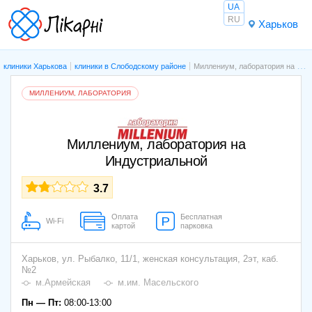
UA
RU
Харьков
клиники Харькова
клиники в Слободскому районе
Миллениум, лаборатория на Индустриальной
МИЛЛЕНИУМ, ЛАБОРАТОРИЯ
Миллениум, лаборатория на
Индустриальной
3.7
Оплата
Бесплатная
Wi-Fi
картой
парковка
Харьков,
ул. Рыбалко, 11/1, женская консультация, 2эт, каб.
№2
м.Армейская
м.им. Масельского
Пн — Пт:
08:00-13:00