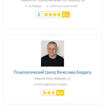
Харьков
пр-т Аэрокосмический (пр.Гагарина), 48
м.Левада
м.Метростроителей
2
8,1
Психологический Центр Вячеслава Бердага
Харьков
пров. Кравцова, 11
м.Площадь Конституции
6,0