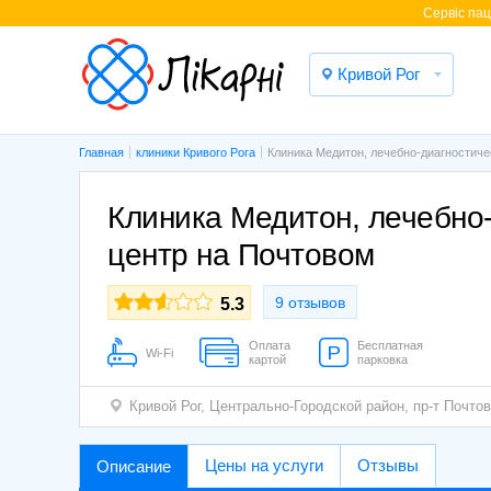
Cервіс паці
Кривой Рог
Главная
клиники Кривого Рога
Клиника Медитон, лечебно-диагностиче
Клиника Медитон, лечебно
центр на Почтовом
9 отзывов
5.3
Оплата
Бесплатная
Wi-Fi
картой
парковка
Кривой Рог,
Центрально-Городской район
,
пр-т Почтов
Цены на услуги
Отзывы
Описание