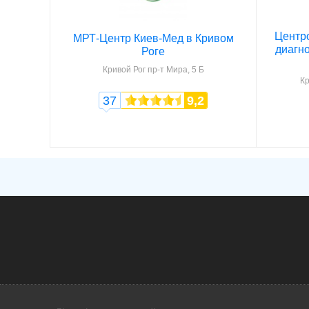
Центро
МРТ-Центр Киев-Мед в Кривом
диагно
Роге
Кривой Рог
пр-т Мира, 5 Б
Кр
37
9,2