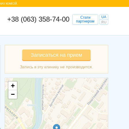
их комісій.
UA
+38 (063) 358-74-00
Стати
партнером
RU
Записаться на прием
+
−