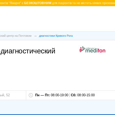
єнтів "Лікарні" є
БЕЗКОШТОВНИМ
для пацієнтів та не містить ніяких прихован
ский центр на Почтовом
диагностики Кривого Рога
-диагностический
ый, 52
Пн — Пт:
08:00-19:00
Сб:
08:00-15:00