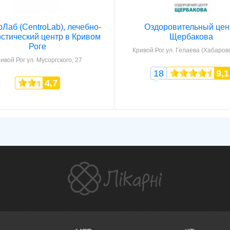
Лаб (CentroLab), лечебно-
Оздоровительный цен
стический центр в Кривом
Щербакова
Роге
Кривой Рог
ул. Гелаева (Хабаровс
ивой Рог
ул. Мусоргского, 27
18
9,1
4,7