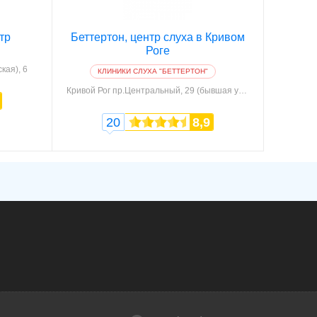
тр
Беттертон, центр слуха в Кривом
Роге
кая), 6
КЛИНИКИ СЛУХА "БЕТТЕРТОН"
Кривой Рог
пр.Центральный, 29 (бывшая ул. Лермонтова, 29)
20
8,9