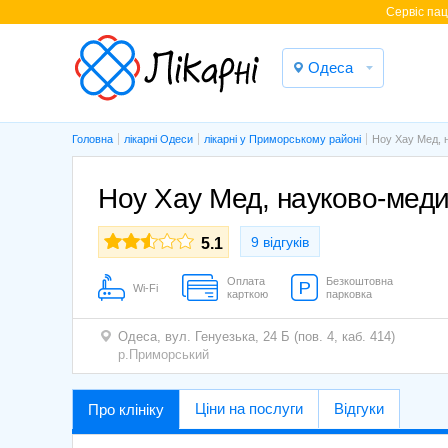
Cервіс паці
Одеса
Головна
лікарні Одеси
лікарні у Приморському районі
Ноу Хау Мед, 
Ноу Хау Мед, науково-мед
9 відгуків
5.1
Оплата
Безкоштовна
Wi-Fi
карткою
парковка
Одеса,
вул. Генуезька, 24 Б (пов. 4, каб. 414)
р.Приморський
Ціни на послуги
Відгуки
Про клініку