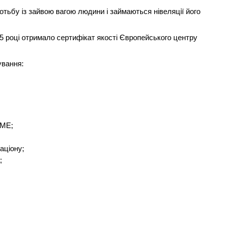
тьбу із зайвою вагою людини і займаються нівеляції його
5 році отримало сертифікат якості Європейського центру
ування:
КМЕ;
аціону;
;