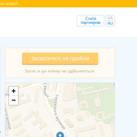
их комісій.
UA
Стати
партнером
RU
Записатися на прийом
+
−