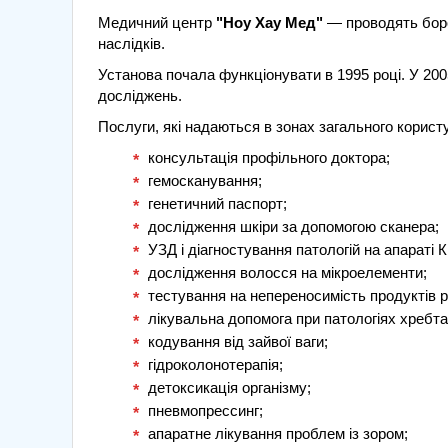
Медичний центр
"Ноу Хау Мед"
— проводять боро
наслідків.
Установа почала функціонувати в 1995 році. У 200
досліджень.
Послуги, які надаються в зонах загального корист
консультація профільного доктора;
гемосканування;
генетичний паспорт;
дослідження шкіри за допомогою сканера;
УЗД і діагностування патологій на апараті 
дослідження волосся на мікроелементи;
тестування на непереносимість продуктів р
лікувальна допомога при патологіях хребта
кодування від зайвої ваги;
гідроколонотерапія;
детоксикація організму;
пневмопрессинг;
апаратне лікування проблем із зором;