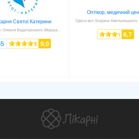
Оптікор, медичний це
Одеса
вул. Богдана Хмельницького,
карня Святої Катерини
 Олексія Вадатурського (Маршала Малиновського), 61 Г
6,7
55
9,0