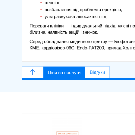
цеппінг;
позбавлення від проблем з ерекцією;
ультразвукова ліпосакція і т.д.
Переваги клініки — індивідуальний підхід, якісні 
білизна, наявність акцій і знижок.
Серед обладнання медичного центру — Біофотонни
КМЕ, кардіовізор-06С, Endo-PAT200, прилад Холтер
Відгуки
Ціни на послуги