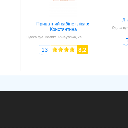
Лі
Приватний кабінет лікаря
Одеса
вул.
Констянтина
Одеса
вул. Велика Арнаутська, 2а
13
8,2