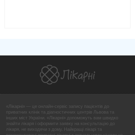
«Лікарні» — це онлайн-сервіс запису пацієнтів до
приватних клінік та діагностичних центрів Львова та
інших міст України. «Лікарні» допоможуть вам швидко
знайти лікаря і оформити заявку на консультацію до
лікаря, не виходячи з дому. Найкращі лікарі та
рекомендовані приватні лікарні з актуальними цінами на