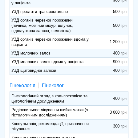
900
у пацієнта
УЗД простати трансректально
500
УЗД органів черевної порожнини
(печінка, жовчний міхур, шлунок,
500
підшлункова залоза, селезінка).
УЗД органів черевної порожнини вдома у
1 200
пацієнта
УЗД молочних залоз
400
УЗД молочних залоз вдома у пацієнта
900
УЗД щитовидної залози
400
Гінекологія
Гінеколог
Гінекологічний огляд з кольпоскопією та
400
цитологічним дослідженням
Радіохвильове лікування шийки матки (з
3 000
гістологичним дослідженням)
Консультація, рекомендації, призначення
300
лікування
Консультація по медикментозногу