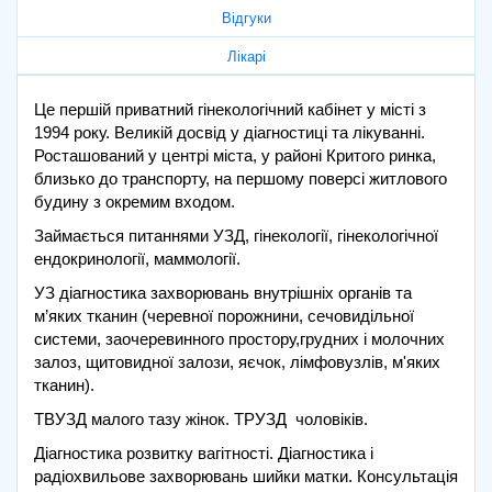
Відгуки
Лікарі
Це першій приватний гінекологічний кабінет у місті з
1994 року. Великій досвід у діагностиці та лікуванні.
Росташований у центрі міста, у районі Критого ринка,
близько до транспорту, на першому поверсі житлового
будину з окремим входом.
Займається питаннями УЗД, гінекології, гінекологічної
ендокринології, маммології.
УЗ діагностика захворювань внутрішніх органів та
м’яких тканин (черевної порожнини, сечовидільної
системи, заочеревинного простору,грудних і молочних
залоз, щитовидної залози, яєчок, лімфовузлів, м'яких
тканин).
ТВУЗД малого тазу жінок. ТРУЗД чоловіків.
Діагностика розвитку вагітності. Діагностика і
радіохвильове захворювань шийки матки. Консультація