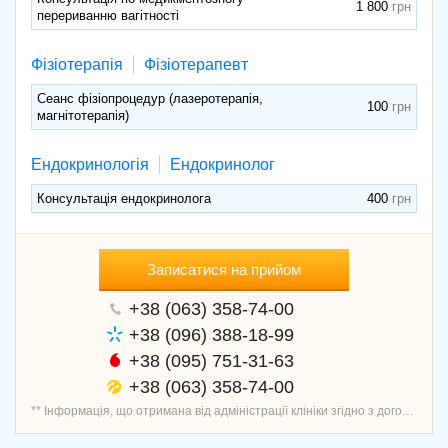
1 800
перериванню вагітності
Фізіотерапія
Фізіотерапевт
Сеанс фізіопроцедур (лазеротерапія,
100
магнітотерапія)
Ендокринологія
Ендокринолог
Консультація ендокринолога
400
Записатися на прийом
+38 (063) 358-74-00
+38 (096) 388-18-99
+38 (095) 751-31-63
+38 (063) 358-74-00
** Інформація, що отримана від адміністрації клініки згідно з договором про надання послуг запису пацієнтів, перевірена і актуальна.