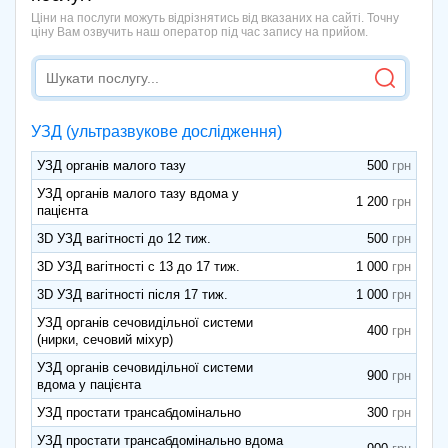
Ціни на послуги можуть відрізнятись від вказаних на сайті. Точну
ціну Вам озвучить наш оператор під час запису на прийом.
УЗД (ультразвукове дослідження)
УЗД органів малого тазу
500
УЗД органів малого тазу вдома у
1 200
пацієнта
3D УЗД вагітності до 12 тиж.
500
3D УЗД вагітності с 13 до 17 тиж.
1 000
3D УЗД вагітності після 17 тиж.
1 000
УЗД органів сечовидільної системи
400
(нирки, сечовий міхур)
УЗД органів сечовидільної системи
900
вдома у пацієнта
УЗД простати трансабдомінально
300
УЗД простати трансабдомінально вдома